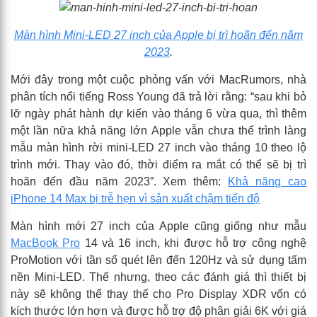
Màn hình Mini-LED 27 inch của Apple bị trì hoãn đến năm
2023
.
Mới đây trong một cuộc phỏng vấn với MacRumors, nhà
phân tích nổi tiếng Ross Young đã trả lời rằng: “sau khi bỏ
lỡ ngày phát hành dự kiến vào tháng 6 vừa qua, thì thêm
một lần nữa khả năng lớn Apple vẫn chưa thể trình làng
mẫu màn hình rời mini-LED 27 inch vào tháng 10 theo lộ
trình mới. Thay vào đó, thời điểm ra mắt có thể sẽ bị trì
hoãn đến đầu năm 2023”. Xem thêm:
Khả năng cao
iPhone 14 Max bị trễ hẹn vì sản xuất chậm tiến độ
Màn hình mới 27 inch của Apple cũng giống như mẫu
MacBook Pro
14 và 16 inch, khi được hỗ trợ công nghệ
ProMotion với tần số quét lên đến 120Hz và sử dụng tấm
nền Mini-LED. Thế nhưng, theo các đánh giá thì thiết bị
này sẽ không thể thay thế cho Pro Display XDR vốn có
kích thước lớn hơn và được hỗ trợ độ phân giải 6K với giá