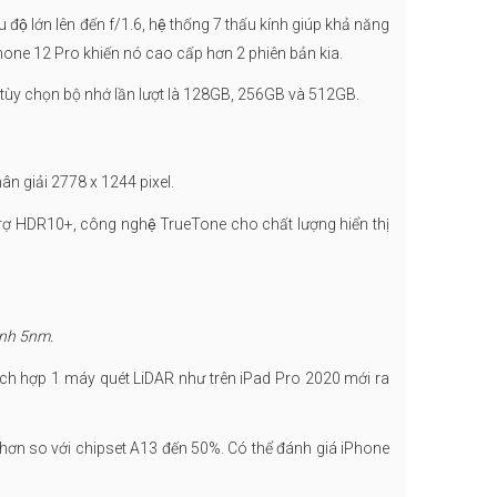
̣ lớn lên đến f/1.6, hệ thống 7 thấu kính giúp khả năng
ên iPhone 12 Pro khiến nó cao cấp hơn 2 phiên bản kia.
ó 3 tùy chọn bộ nhớ lần lượt là 128GB, 256GB và 512GB.
n giải 2778 x 1244 pixel.
ỗ trợ HDR10+, công nghệ TrueTone cho chất lượng hiển thị
rình 5nm.
ch hợp 1 máy quét LiDAR như trên iPad Pro 2020 mới ra
i hơn so với chipset A13 đến 50%. Có thể đánh giá iPhone