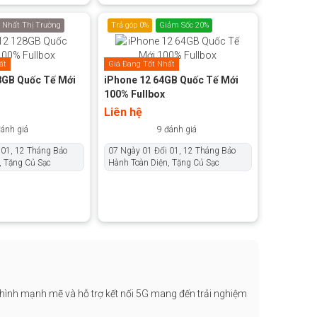
 Nhất Thị Trường
Trả góp 0%
Giảm Sốc 20%
ất
Giá Đang Tốt Nhất
8GB Quốc Tế Mới
iPhone 12 64GB Quốc Tế Mới
100% Fullbox
Liên hệ
đánh giá
9 đánh giá
 01, 12 Tháng Bảo
07 Ngày 01 Đổi 01, 12 Tháng Bảo
, Tặng Củ Sạc
Hành Toàn Diện, Tặng Củ Sạc
ình mạnh mẽ và hỗ trợ kết nối 5G mang đến trải nghiệm