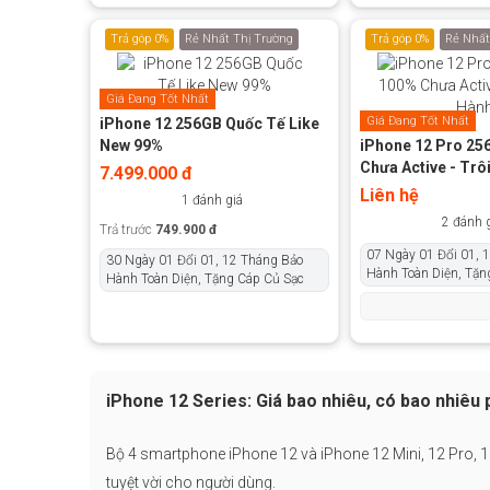
Trả góp 0%
Rẻ Nhất Thị Trường
Trả góp 0%
Rẻ Nhất
Giá Đang Tốt Nhất
Giá Đang Tốt Nhất
iPhone 12 256GB Quốc Tế Like
New 99%
iPhone 12 Pro 25
Chưa Active - Trô
7.499.000 đ
Liên hệ
1 đánh giá
2 đánh 
Trả trước
749.900 đ
07 Ngày 01 Đổi 01, 
30 Ngày 01 Đổi 01, 12 Tháng Bảo
Hành Toàn Diện, Tặn
Hành Toàn Diện, Tặng Cáp Củ Sạc
iPhone 12 Series: Giá bao nhiêu, có bao nhiêu 
Bộ 4 smartphone
iPhone 12 và iPhone 12 Mini, 12 Pro, 
tuyệt vời cho người dùng.