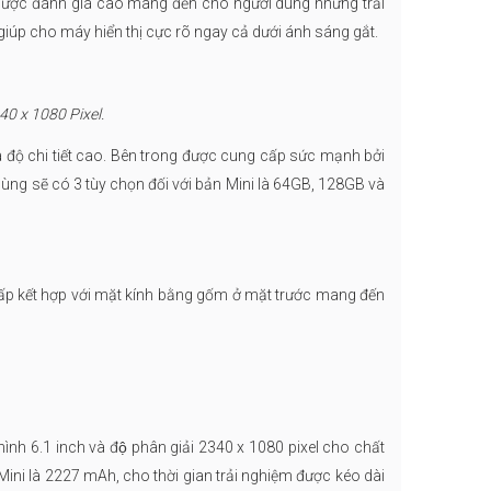
ị được đánh giá cao mang đến cho người dùng những trải
 giúp cho máy hiển thị cực rõ ngay cả dưới ánh sáng gắt.
340 x 1080 Pixel.
t và độ chi tiết cao. Bên trong được cung cấp sức mạnh bởi
dùng sẽ có 3 tùy chọn đối với bản Mini là 64GB, 128GB và
t hợp với mặt kính bằng gốm ở mặt trước mang đến
h 6.1 inch và độ phân giải 2340 x 1080 pixel cho chất
ini là 2227 mAh, cho thời gian trải nghiệm được kéo dài