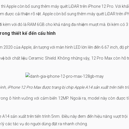
thì Apple còn bổ sung thêm máy quét LiDAR trên iPhone 12 Pro. Với khẩu đô
đêm được cải thiện rõ rệt. Apple còn bổ sung thêm máy quét LiDAR tr
, đi kèm với đó là RAM 6GB cho khả năng đa nhiệm mượt mà. Đi kèm c
rong thiết kế đến cấu hình
020 của Apple, ấn tượng với màn hình LED lớn lên đến 6.67 inch, độ phâ
 vệ bởi chất liệu Ceramic Shield. Không những vậy, 12 Pro Max còn h
ình, iPhone 12 Pro Max được trang bị chip Apple A14 sản xuất trên tiến t
rong ô hình vuông với cảm biến 12MP. Ngoài ra, model này còn được tí
 A14 sản xuất trên tiến trình 5nm. Điều này đem đến hiệu năng vượt trộ
lý các tác vụ do người dùng đặt ra nhanh chóng.