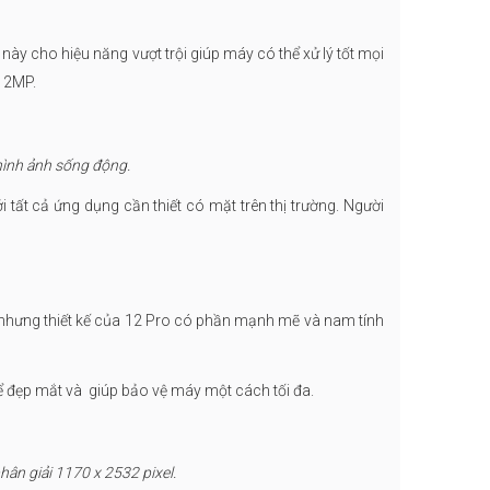
y cho hiệu năng vượt trội giúp máy có thể xử lý tốt mọi
i 12MP.
 hình ảnh sống động.
 tất cả ứng dụng cần thiết có mặt trên thị trường. Người
el, nhưng thiết kế của 12 Pro có phần mạnh mẽ và nam tính
g thể đẹp mắt và giúp bảo vệ máy một cách tối đa.
 phân giải 1170 x 2532 pixel.