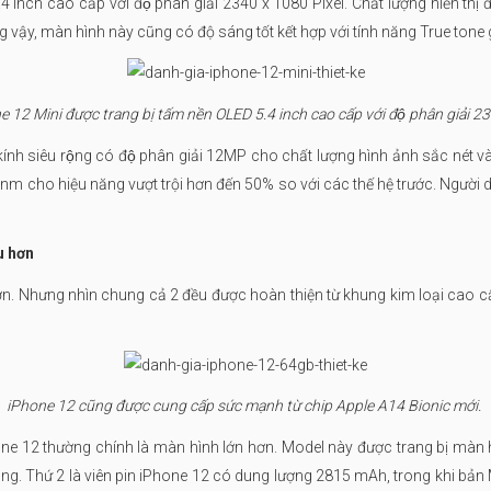
 inch cao cấp với độ phân giải 2340 x 1080 Pixel. Chất lượng hiển th
ng vậy, màn hình này cũng có độ sáng tốt kết hợp với tính năng True tone
e 12 Mini được trang bị tấm nền OLED 5.4 inch cao cấp với độ phân giải 2
 kính siêu rộng có độ phân giải 12MP cho chất lượng hình ảnh sắc né
 5nm cho hiệu năng vượt trội hơn đến 50% so với các thế hệ trước. Người 
âu hơn
. Nhưng nhìn chung cả 2 đều được hoàn thiện từ khung kim loại cao cấp kế
iPhone 12 cũng được cung cấp sức mạnh từ chip Apple A14 Bionic mới.
ne 12 thường chính là màn hình lớn hơn. Model này được trang bị màn hìn
ng. Thứ 2 là viên pin iPhone 12 có dung lượng 2815 mAh, trong khi bản M