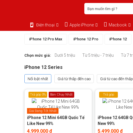
Điện thoại
Apple iPhone
Macbook
iPhone 12 Pro Max
iPhone 12 Pro
iPhone 12
Dưới 5 triệu
Từ 5 triệu - 7 triệu
Từ 7 tr
Chọn mức giá:
iPhone 12 Series
Nổi bật nhất
Giá từ thấp đến cao
Giá từ cao đến thấp
Trả góp 0%
Bán Chạy Nhất
Trả góp
0%
Giá Đang Tốt Nhất
iPhone 12 Mini 64GB Quốc Tế
iPhone 12 64GB Q
Like New 99%
New 99%
4.999.000 đ
5.499.000 đ