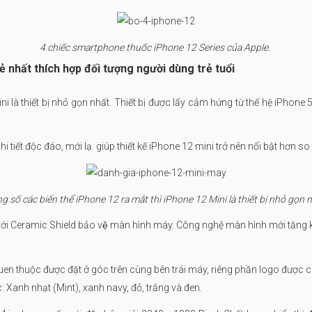
4 chiếc smartphone thuốc iPhone 12 Series của Apple.
rẻ nhất thích hợp đối tượng người dùng trẻ tuổi
i là thiết bị nhỏ gọn nhất. Thiết bị được lấy cảm hứng từ thế hệ iPhone
i tiết độc đáo, mới lạ giúp thiết kế iPhone 12 mini trở nên nổi bật hơn so vơ
g số các biến thể iPhone 12 ra mắt thì iPhone 12 Mini là thiết bị nhỏ gọn n
ới Ceramic Shield bảo vệ màn hình máy. Công nghệ màn hình mới tăng
quen thuộc được đặt ở góc trên cùng bên trái máy, riêng phần logo được 
anh nhạt (Mint), xanh navy, đỏ, trắng và đen.