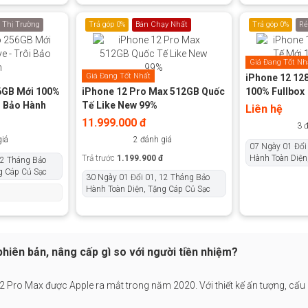
 Thị Trường
Trả góp 0%
Bán Chạy Nhất
Trả góp 0%
Rẻ
Giá Đang Tốt Nh
Giá Đang Tốt Nhất
iPhone 12 12
6GB Mới 100%
iPhone 12 Pro Max 512GB Quốc
100% Fullbox
i Bảo Hành
Tế Like New 99%
Liên hệ
11.999.000 đ
3 
giá
2 đánh giá
07 Ngày 01 Đổi
Trả trước
1.199.900 đ
Hành Toàn Diện
12 Tháng Bảo
g Cáp Củ Sạc
30 Ngày 01 Đổi 01, 12 Tháng Bảo
Hành Toàn Diện, Tặng Cáp Củ Sạc
phiên bản, nâng cấp gì so với người tiền nhiệm?
12 Pro Max
được Apple ra mắt trong năm 2020. Với thiết kế ấn tượng, cấu h