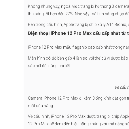
Không những vậy, ngoài việc trang bị hệ thống 3 camera 
thu sáng tốt hơn đến 27%. Nhờ vậy mà tính năng chụp 
Bên trong cấu hình, Apple trang bị chip xử lý A14 Bionic
Điện thoại iPhone 12 Pro Max cấu cấp nhất từ t
iPhone 12 Pro Max mẫu flagship cao cấp nhất trong năm 2
Màn hình có độ bền gấp 4 lần so với thế cũ vì được bảo
sắc nét đến từng chi tiết.
Về cấu h
Camera iPhone 12 Pro Max đi kèm 3 ống kính đặt gọn t
mắt của hãng.
Về cấu hình, iPhone 12 Pro Max được trang bị chip Apple
12 Pro Max sẽ đem đến hiệu năng khủng với khả năng xử 