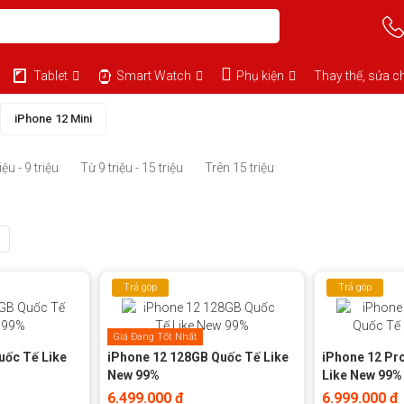
Tablet
Smart Watch
Phụ kiện
Thay thế, sửa c
iPhone 12 Mini
iệu - 9 triệu
Từ 9 triệu - 15 triệu
Trên 15 triệu
Trả góp
Trả góp
0%
0%
Giá Đang Tốt Nhất
uốc Tế Like
iPhone 12 128GB Quốc Tế Like
iPhone 12 Pr
New 99%
Like New 99%
6.499.000 đ
6.999.000 đ