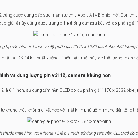
2 cũng được cung cấp sức mạnh từ chip Apple A14 Bionic mới. Con chip nà
 giá rẻ này cũng được trang bị hệ thống camera kép với độ phân giả
g bị màn hình 6.1 inch và độ phân giải 2340 x 1080 pixel cho chất lượng
hất là iOS 14 khi xuất xưởng. Phiên bản mới này có thể tương thích với
.
hình và dung lượng pin với 12, camera khủng hơn
12 là 6.1 inch, sử dụng tấm nền OLED có độ phân giải 1170 x 2532 pix
ừ khung thép không gỉ kết hợp với mặt kính phủ gốm. mang đến tổn
 thước màn hình với iPhone 12 là 6.1 inch, sử dụng tấm nền OLED có độ