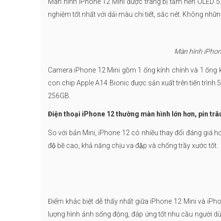
Màn hình iPhone 12 Mini được trang bị tấm nền OLED 5.4
nghiệm tốt nhất với dải màu chi tiết, sắc nét. Không nhữ
Màn hình iPhon
Camera iPhone 12 Mini gồm 1 ống kính chính và 1 ống
con chip Apple A14 Bionic được sản xuất trên tiến trình
256GB.
Điện thoại iPhone 12 thường màn hình lớn hơn, pin tr
So với bản Mini, iPhone 12 có nhiều thay đổi đáng giá hơn
độ bề cao, khả năng chịu va đập và chống trầy xước tốt.
Điểm khác biệt dễ thấy nhất giữa iPhone 12 Mini và iPho
lượng hình ảnh sống động, đáp ứng tốt nhu cầu người dù