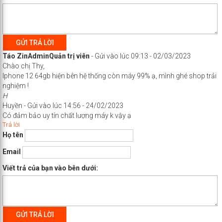
GỬI TRẢ LỜI
Táo Zin
Admin
Quản trị viên
-
Gửi vào lúc 09:13 - 02/03/2023
Chào chị Thy,
Iphone 12 64gb hiện bên hệ thống còn máy 99% ạ, mình ghé shop trải
nghiệm !
H
Huyền
-
Gửi vào lúc 14:56 - 24/02/2023
Có đảm bảo uy tín chất lượng máy k vậy ạ
Trả lời
Họ tên
Email
Viết trả của bạn vào bên dưới:
GỬI TRẢ LỜI