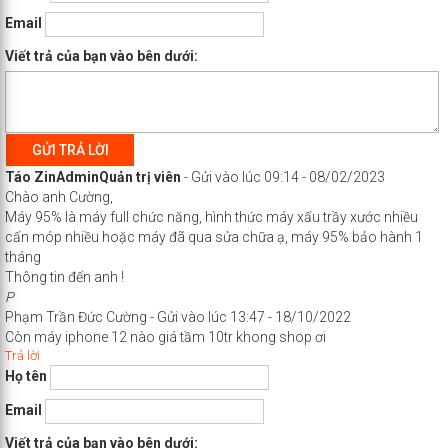
Email
Viết trả của bạn vào bên dưới:
GỬI TRẢ LỜI
Táo Zin
Admin
Quản trị viên
-
Gửi vào lúc 09:14 - 08/02/2023
Chào anh Cường,
Máy 95% là máy full chức năng, hình thức máy xấu trầy xước nhiều
cấn móp nhiều hoặc máy đã qua sửa chữa ạ, máy 95% bảo hành 1
tháng
Thông tin đến anh !
P
Phạm Trần Đức Cường
-
Gửi vào lúc 13:47 - 18/10/2022
Còn máy iphone 12 nào giá tầm 10tr khong shop ơi
Trả lời
Họ tên
Email
Viết trả của bạn vào bên dưới: