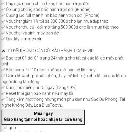
✅ Cáp sạc nhanh chính hãng bảo hành trọn đời
✅ Ốp lưng chống sốc bảo hành trọn đời (iPhone)
✅ Cường lực full màn hình bảo hành trọn đời (iPhone)
✅ Voucher giảm 1% tối đa 300.000đ cho lần mua tiếp theo
✅ Voucher thu cũ - đổi mới tặng 500.000đ cho lần mua tiếp theo
✅ Voucher vệ sinh máy trọn đời
✅ Que lấy sim inox xịn
🔥 ƯU ĐÃI KHỦNG CỦA GÓI BẢO HÀNH T-CARE VIP:
✅ Bao test 01 đổi 01 trong 24 tháng cho tất cả các lỗi do máy phát
sinh
✅ Bảo hành Pin 10 năm, không giới hạn số lần thay
✅ Giảm 50% chi phí sửa chữa, thay thế linh kiện cho tất cả các lỗi do
người dùng tác động
✅ Dùng thử miễn phí 15 ngày (hàng 99%)
✅ Reset thời gian bảo hành nếu máy lỗi
✅ Tặng kèm một trong những món phụ kiện như Sạc Dự Phòng, Tai
Nghe Không Dây, Loa BlueTooth...
Mua ngay
Giao hàng tận nơi hoặc nhận tại cửa hàng
Trả góp