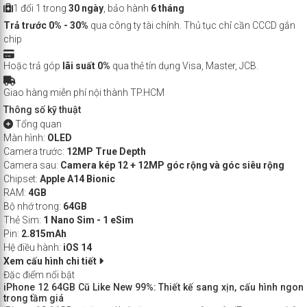
1 đổi 1 trong
30 ngày
, bảo hành
6 tháng
Trả trước 0% - 30%
qua công ty tài chính. Thủ tục chỉ cần CCCD gắn
chip
Hoặc trả góp
lãi suất 0%
qua thẻ tín dụng Visa, Master, JCB.
Giao hàng miễn phí nội thành TP.HCM
Thông số kỹ thuật
Tổng quan
Màn hình:
OLED
Camera trước:
12MP True Depth
Camera sau:
Camera kép 12 + 12MP góc rộng và góc siêu rộng
Chipset:
Apple A14 Bionic
RAM:
4GB
Bộ nhớ trong:
64GB
Thẻ Sim:
1 Nano Sim - 1 eSim
Pin:
2.815mAh
Hệ điều hành:
iOS 14
Xem cấu hình chi tiết
Đặc điểm nổi bật
iPhone 12 64GB Cũ Like New 99%: Thiết kế sang xịn, cấu hình ngon
trong tầm giá