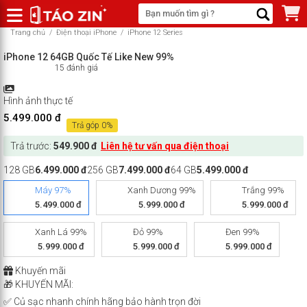
Trang chủ
/
Điện thoại iPhone
/
iPhone 12 Series
iPhone 12 64GB Quốc Tế Like New 99%
15 đánh giá
Hình ảnh thực tế
5.499.000 đ
Trả góp 0%
Trả trước:
549.900 đ
Liên hệ tư vấn qua điện thoại
128 GB
6.499.000 đ
256 GB
7.499.000 đ
64 GB
5.499.000 đ
Máy 97%
Xanh Dương 99%
Trắng 99%
5.499.000 đ
5.999.000 đ
5.999.000 đ
Xanh Lá 99%
Đỏ 99%
Đen 99%
5.999.000 đ
5.999.000 đ
5.999.000 đ
Khuyến mãi
🎁 KHUYẾN MÃI:
✅ Củ sạc nhanh chính hãng bảo hành trọn đời