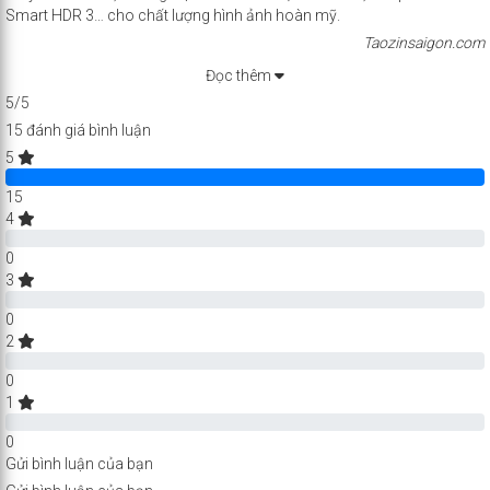
Smart HDR 3… cho chất lượng hình ảnh hoàn mỹ.
Taozinsaigon.com
Đọc thêm
5/5
15 đánh giá bình luận
5
100% Complete
15
4
0% Complete
0
3
0% Complete
0
2
0% Complete
0
1
0% Complete
0
Gửi bình luận của bạn