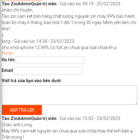
Táo Zin
Admin
Quản trị viên
-
Gửi vào lúc 09:19 - 25/02/2023
chào chị Huyền,
Táo zin cam kết bán hàng chất lượng, nguyên zin máy 99% bảo hành
toàn bộ máy 6 tháng, bao test 1 đổi 1 trong 30 ngày. Mình yên tâm chị
nhé !
L
long
-
Gửi vào lúc 14:39 - 23/02/2023
cho e hỏi iphone 12 99% có full zin chưa qua sửa chữa kh ạ
Trả lời
Họ tên
Email
Viết trả của bạn vào bên dưới:
GỬI TRẢ LỜI
Táo Zin
Admin
Quản trị viên
-
Gửi vào lúc 15:02 - 23/02/2023
Chào anh Long,
Máy 99% cam kết nguyên zin chưa qua sửa chữa thay thế linh kiện ạ
Trân trọng !