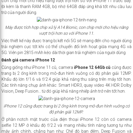
con chip mới cho hiệu năng vượt trội hơn so với iPhone 11 trước đây.
Đi kèm là thanh RAM 4GB, bộ nhớ 64GB đáp ứng khá tốt nhu cầu lưu
trữ của người dùng.
Máy được tích hợp chip xử lý A14 Bionic, con chip mới cho hiệu năng
vượt trội hơn so với iPhone 11.
Việc thiết kế này được trang bị kết nối 5G sẽ mang đến cho người dùng
trải nghiệm cực tốt khi có thể chuyển đổi linh hoạt giữa mạng 4G và
5G. Viên pin 2815 mAh kéo dài thời gian trải nghiệm của người dùng.
Đánh giá camera iPhone 12
Cũng giống như
iPhone 11 cũ
, camera
iPhone 12 64Gb cũ
cũng được
trang bị 2 ống kính trong mô-đun hình vuông có độ phân giải 12MP.
Khẩu độ lớn f/1.6 và f/2.4 giúp khả năng thu sáng trên máy tốt hơn.
Các tính năng chụp ảnh khác: Smart HDR3, quay video 4K HDR Dolby
Vision, Deep Fusion... từ đó giúp khả năng nhiếp ảnh trở nên tốt hơn.
iPhone 12 cũng được trang bị 2 ống kính trong mô-đun hình vuông có
độ phân giải 12MP.
Ở phần notch mặt trước của điện thoại iPhone 12 còn có camera
selfie 12 MP ở khẩu độ f/2.2 và mang nhiều tính năng tương tự như
máy ảnh chính, chẳng hạn như: Chế độ ban đêm, Deep Fusion và