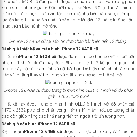
iPhone 12 64GB cũ
đang dành được sự quan tâm của iFan trong phân
khúc smartphone giá rẻ. Đặc biệt máy Like New 99% tại Táo Zin hình
thức còn rất mới, nguyên zin, tặng kèm bộ phụ kiện cáp, sạc, cường
lực, ốp lưng, tai nghe. Và nhất là bảo hành lên đến 12 tháng không cần
mua thêm bảo hành mở rộng.
iPhone 12 64GB cũ tại Táo Zin được bảo hành lên đến 12 tháng.
Đánh giá thiết kế và màn hình iPhone 12 64GB cũ
Thiết kế
iPhone 12 64GB cũ
được đánh giá cao hơn so với người tiền
nhiệm 11 khi Apple đã thay đổi một vài chi tiết thiết kế giúp ngoại hình
model này trở nên nam tính và nổi bật hơn. Dễ thấy nhất chính là khung
viền vát phẳng thay vì bo cong và mặt kính cường lực thế hệ mới.
iPhone 12 64GB cũ
được trang bị màn hình OLED 6.1 inch với độ phân
giải 1170 x 2532 pixel.
Thiết kế này được trang bị màn hình OLED 6.1 inch với độ phân giải
1170 x 2532 pixel cho chất lượng hiển thị hình ảnh tốt. Độ tương phản
cao còn giúp nâng cao khả năng hiển thị ngoài trời ấn tượng hơn.
Đánh giá cấu hình iPhone 12 64GB cũ
Điện thoại
iPhone 12 64GB cũ
được tích hợp chip xử lý A14 Bionic,