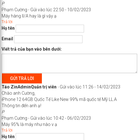
P
Phạm Cường
-
Gửi vào lúc 22:50 - 10/02/2023
Máy hàng ll/A hay là gì vậy ạ
Trả lời
Họ tên
Email
Viết trả của bạn vào bên dưới:
GỬI TRẢ LỜI
Táo Zin
Admin
Quản trị viên
-
Gửi vào lúc 11:26 - 14/02/2023
Chào anh Cường,
iPhone 12 64GB Quốc Tế Like New 99% mã quốc tế Mỹ LL.A
Thông tin đến anh ạ!
P
Phạm Cường
-
Gửi vào lúc 10:42 - 06/02/2023
Máy 95% là máy như nào v ạ
Trả lời
Họ tên