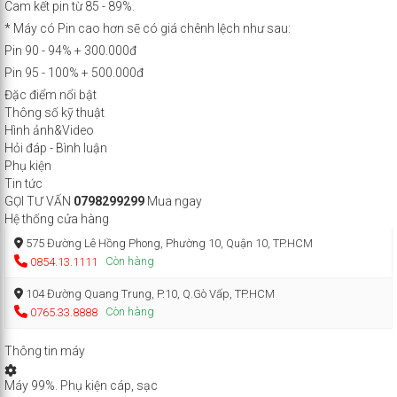
Cam kết pin từ 85 - 89%.
* Máy có Pin cao hơn sẽ có giá chênh lệch như sau:
Pin 90 - 94% + 300.000đ
Pin 95 - 100% + 500.000đ
Đặc điểm nổi bật
Thông số kỹ thuật
Hình ảnh&Video
Hỏi đáp - Bình luận
Phụ kiện
Tin tức
GỌI TƯ VẤN
0798299299
Mua ngay
Hệ thống cửa hàng
575 Đường Lê Hồng Phong, Phường 10, Quận 10, TP.HCM
Còn hàng
0854.13.1111
104 Đường Quang Trung, P.10, Q.Gò Vấp, TP.HCM
Còn hàng
0765.33.8888
Thông tin máy
Máy 99%. Phụ kiện cáp, sạc