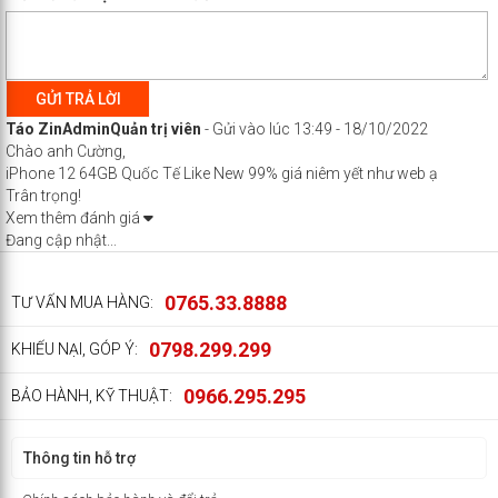
GỬI TRẢ LỜI
Táo Zin
Admin
Quản trị viên
-
Gửi vào lúc 13:49 - 18/10/2022
Chào anh Cường,
iPhone 12 64GB Quốc Tế Like New 99% giá niêm yết như web ạ
Trân trọng!
Xem thêm đánh giá
Đang cập nhật...
0765.33.8888
TƯ VẤN MUA HÀNG:
0798.299.299
KHIẾU NẠI, GÓP Ý:
0966.295.295
BẢO HÀNH, KỸ THUẬT:
Thông tin hỗ trợ