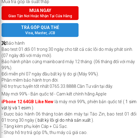
Mua trả góp lãi suất thấp
MUA NGAY
Giao Tận Nơi Hoặc Nhận Tại Cửa Hàng
TRẢ GÓP QUA THẺ
Visa, Master, JCB
Bảo hành
Bao test 01 đổi 01 trong 30 ngày cho tất cả các lỗi do máy phát sinh.
(07 ngày đối với máy mới).
Bảo hành phần cứng mainboard máy 12 tháng. (06 tháng đối với máy
99%).
Đổi miễn phí 07 ngày đầu bất kỳ lý do gì (Máy 99%).
Phần mềm bảo hành trọn đời.
Hỗ trợ trực tuyến tốt nhất
0765.33.8888
Cần Tư vấn
tại đây
.
Máy mới 99% - Bản quốc tế - Cam kết chính hãng Apple
iPhone 12 64GB Like New
là máy mới 99%, phiên bản quốc tế (
1 sim
vật lý và 1 esim
).
- Được bảo hành 06 tháng toàn diện máy tại Táo Zin, bao test 01 đổi
01 trong 30 ngày (
bất kỳ lỗi gì do nhà sản xuất
).
- Tặng kèm phụ kiện Cáp + Củ Sạc.
- Shop hỗ trợ trả góp 0%, thu máy cũ giá cao.