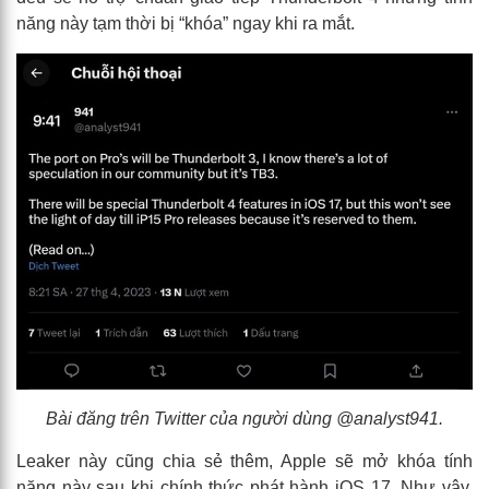
năng này tạm thời bị “khóa” ngay khi ra mắt.
Bài đăng trên Twitter của người dùng @analyst941.
Leaker này cũng chia sẻ thêm, Apple sẽ mở khóa tính
năng này sau khi chính thức phát hành iOS 17. Như vậy,