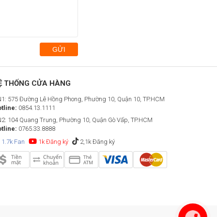
GỬI
Ệ THỐNG CỬA HÀNG
1: 575 Đường Lê Hồng Phong, Phường 10, Quận 10, TP.HCM
tline:
0854.13.1111
2: 104 Quang Trung, Phường 10, Quận Gò Vấp, TP.HCM
tline:
0765.33.8888
1.7k Fan
1k Đăng ký
2,1k Đăng ký