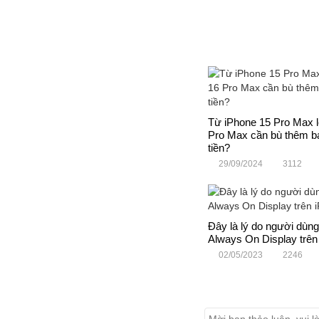
Từ iPhone 15 Pro Max l
Pro Max cần bù thêm b
tiền?
29/09/2024
3112
Đây là lý do người dùng
Always On Display trên
02/05/2023
2246