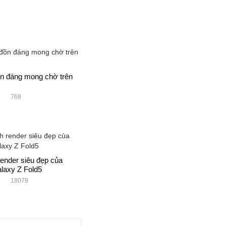
ồn đáng mong chờ trên
768
render siêu đẹp của
axy Z Fold5
18079