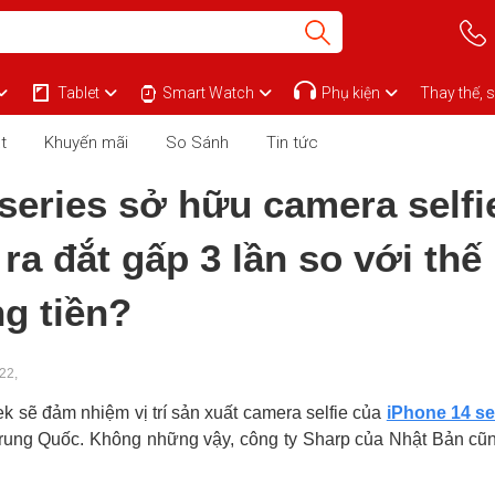
Tablet
Smart Watch
Phụ kiện
Thay thế, 
t
Khuyến mãi
So Sánh
Tin tức
series sở hữu camera selfie
 ra đắt gấp 3 lần so với thế
ng tiền?
22,
ek sẽ đảm nhiệm vị trí sản xuất camera selfie của
iPhone 14 se
rung Quốc. Không những vậy, công ty Sharp của Nhật Bản cũn