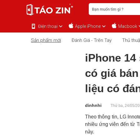
Điện thoại
Apple iPhone
Macbook
Sản phẩm mới
Đánh Giá - Trên Tay
Thủ thuậ
iPhone 14 
có giá bán
liệu có đá
dinhnhi
Thứ ba, 24/05/20
Theo thông tin, LG Innot
nhiều ứng viên đến từ T
này.