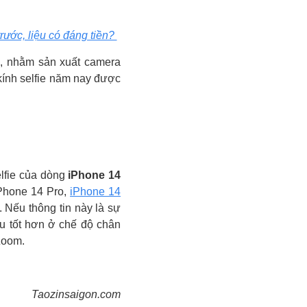
trước, liệu có đáng tiền?
G, nhằm sản xuất camera
kính selfie năm nay được
fie của ‌dòng
iPhone 14
Phone 14 Pro, ‌
iPhone 14
 Nếu thông tin này là sự
u tốt hơn ở chế độ chân
 Zoom.
Taozinsaigon.com