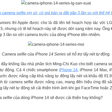
camera selfie xịn sò, có giá bán ra đắt gấp 3 lần so với thế hệ 
umors thì Apple được cho là đã lên kế hoạch hợp tác với L
5, nhưng có lẽ kế hoạch này sẽ được dời sang năm nay. Ống 
p 3 lần so với camera trước của dòng iPhone tiền nhiệm.
Camera selfie của iPhone 14 Series sẽ
hỗ trợ lấy nét tự động.
đây không lâu nhà phân tích Ming-Chi Kuo cho biết camera sel
 tự động. Cả 4 chiếc smartphone ‌
iPhone 14‌
, ‌iPhone 14‌ Max, i
ước được nâng cấp khả năng tự động lấy nét và khẩu độ f/1.9.
ảnh từ camera selfie được nâng cao, mang đến hiệu ứng độ sâ
g lấy nét tự động sẽ cải thiện hình ảnh khi gọi FaceTime hoặc
selfie của dòng iPhone 14 sẽ được cải thiện hay không?