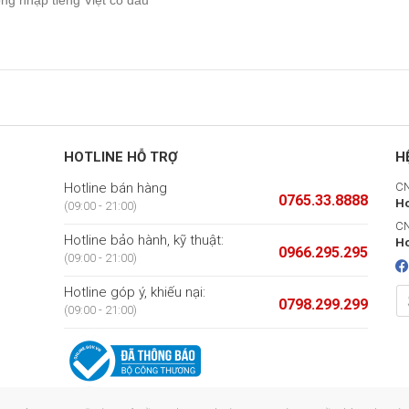
HOTLINE HỖ TRỢ
H
Hotline bán hàng
CN
0765.33.8888
Ho
(09:00 - 21:00)
CN
Hotline bảo hành, kỹ thuật:
Ho
0966.295.295
(09:00 - 21:00)
Hotline góp ý, khiếu nại:
0798.299.299
(09:00 - 21:00)