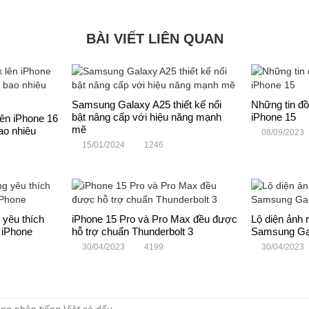
BÀI VIẾT LIÊN QUAN
Samsung Galaxy A25 thiết kế nổi
Những tin đ
bật nâng cấp với hiệu năng mạnh
iPhone 15
ên iPhone 16
mẽ
ao nhiêu
08/09/2023
15/01/2024
1246
 yêu thích
iPhone 15 Pro và Pro Max đều được
Lộ diện ảnh 
 iPhone
hỗ trợ chuẩn Thunderbolt 3
Samsung Gal
30/04/2023
4199
30/04/2023