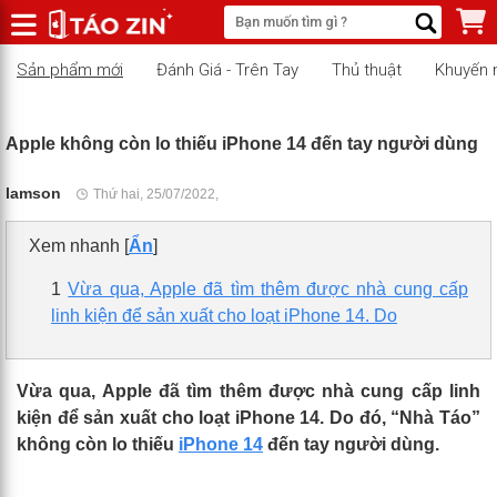
Sản phẩm mới
Đánh Giá - Trên Tay
Thủ thuật
Khuyến 
Apple không còn lo thiếu iPhone 14 đến tay người dùng
lamson
Thứ hai, 25/07/2022,
Xem nhanh
[
Ẩn
]
1
Vừa qua, Apple đã tìm thêm được nhà cung cấp
linh kiện để sản xuất cho loạt iPhone 14. Do
Vừa qua, Apple đã tìm thêm được nhà cung cấp linh
kiện để sản xuất cho loạt iPhone 14. Do đó, “Nhà Táo”
không còn lo thiếu
iPhone 14
đến tay người dùng.