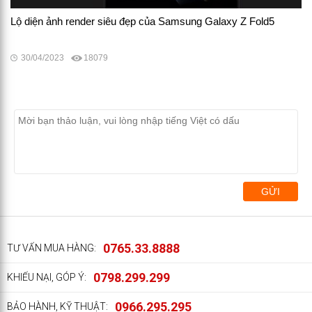
Lộ diện ảnh render siêu đẹp của Samsung Galaxy Z Fold5
30/04/2023
18079
GỬI
0765.33.8888
TƯ VẤN MUA HÀNG:
0798.299.299
KHIẾU NẠI, GÓP Ý:
0966.295.295
BẢO HÀNH, KỸ THUẬT: