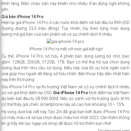
trình làng. Màn chào sân này khiến cho nhiều iFan đứng ngồi không
yên.
Giá bán iPhone 14 Pro
Hiện tại giá iPhone 14 Pro ở các nước khởi điểm sẽ bắt đầu từ 999 USD
(tương đương 23,5 triệu đồng). Tuy nhiên, tùy theo từng mức dung
lượng mà giá bán của sản phẩm sẽ có sự chênh lệch ít nhiều.
iPhone 14 Pro ra mắt với mức giá bất ngờ
Cụ thể, iPhone 14 Pro sở hữu 4 phiên bản dung lượng bộ nhớ, bao
gồm: 128GB, 256GB, 512GB, 1TB. Bạn có thể tha hồ lựa chọn dung
lượng dựa trên nhu cầu sử dụng. Điều này vừa tối ưu hóa ngân sách
vừa giúp mọi người dễ dàng sở hữu chiếc điện thoại hấp dẫn nhất hiện
nay trên thị trường.
Giá iPhone 14 Pro tại thị trường Việt Nam sẽ có sự chênh lệch ít nhiều
so với giá khởi điểm tại USD.
Giá iPhone 14 Pro
khởi điểm tại Việt Nam
dự kiến bắt đầu từ 28.990.000đ. Nếu so sánh với thị trường quốc tế thì
có thể thấy giá chiếc smartphone này sẽ cao hơn khoảng 10 – 15%.
Hy vọng dưới bài viết này Táo Zin đã giúp bạn biết được iPhone 14 Pro
có mấy màu và sẽ lựa chọn được màu hot nhất 2022. Cần thêm thông
tin gì hãy liên lạc ngay với shop để được hỗ trợ thêm bạn nhé!
Taozinsaigon.com