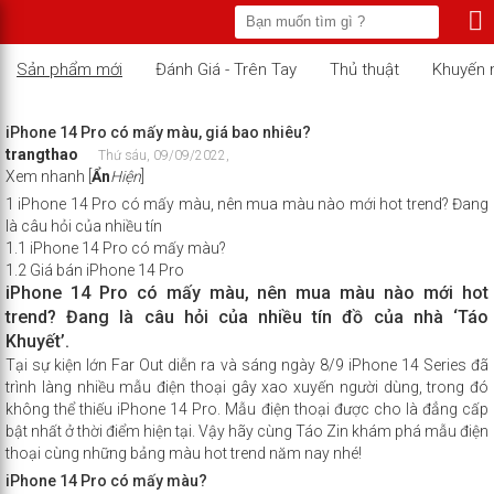
Sản phẩm mới
Đánh Giá - Trên Tay
Thủ thuật
Khuyến 
iPhone 14 Pro có mấy màu, giá bao nhiêu?
trangthao
Thứ sáu, 09/09/2022,
Xem nhanh
[
Ẩn
Hiện
]
1
iPhone 14 Pro có mấy màu, nên mua màu nào mới hot trend? Đang
là câu hỏi của nhiều tín
1.1
iPhone 14 Pro có mấy màu?
1.2
Giá bán iPhone 14 Pro
iPhone 14 Pro
có mấy màu, nên mua màu nào mới hot
trend? Đang là câu hỏi của nhiều tín đồ của nhà ‘Táo
Khuyết’.
Tại sự kiện lớn Far Out diễn ra và sáng ngày 8/9
iPhone 14 Series
đã
trình làng nhiều mẫu điện thoại gây xao xuyến người dùng, trong đó
không thể thiếu iPhone 14 Pro. Mẫu điện thoại được cho là đẳng cấp
bật nhất ở thời điểm hiện tại. Vậy hãy cùng Táo Zin khám phá mẫu điện
thoại cùng những bảng màu hot trend năm nay nhé!
iPhone 14 Pro có mấy màu?