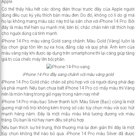
Apple.
Có thể thấy hầu hết các dòng điện thoại trước đây của Apple người
dùng đều cực kỳ yêu thích bản màu đen. Do đó, không có lí do gì mà
họ lại không mang màu sắc này trở lại sân chơi với iPhone 14 Pro. Bởi
đây là màu thể hiện sự mạnh mẽ, bền bỉ, chắc chắn nên rất thích hợp
cho người dùng cá tính mạnh.
iPhone 14 Pro màu vàng Gold sang chảnh: Màu Gold (Vàng) luôn là
tùy chọn giúp tôn lên sự xa hoa, đẳng cấp và quý phái. Ánh kim của
màu vàng này khi được áp dụng trên smartphone thì lại càng giúp tăng
giá trị của chiếc máy lên bội phần.
iPhone 14 Pro đầy sang chảnh với màu vàng gold
iPhone 14 Pro Gold chắc chắn sẽ phù hợp với cả người dùng phái đẹp
và phái mạnh. Nếu bạn chưa biết iPhone 14 Pro có mấy màu thì Vàng
nên là món hàng trong giỏ ngay trong năm nay nhé!
iPhone 14 Pro màu bạc Silver thanh lịch: Màu Silver (Bạc) cũng là một
gương mặt nổi trội không kém trong số các tùy chọn màu với sức hút
mạnh hàng năm. Đây là một mẫu màu khá tương đương với màu
trắng. Dù bạn là nữ hay nam đều sẽ phù hợp.
Nếu bạn thích sự trẻ trung, thời thượng mà lại đơn giản thì đây là một
tùy chọn không thể nào bỏ qua. iPhone 14 Pro màu Silver đã được