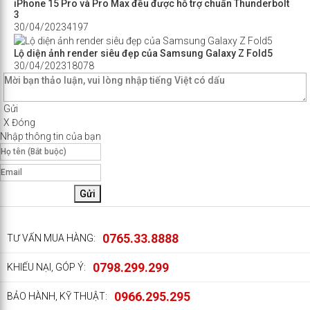
iPhone 15 Pro và Pro Max đều được hỗ trợ chuẩn Thunderbolt
3
30/04/2023
4197
Lộ diện ảnh render siêu đẹp của Samsung Galaxy Z Fold5
30/04/2023
18078
Gửi
X Đóng
Nhập thông tin của bạn
Gửi
0765.33.8888
TƯ VẤN MUA HÀNG:
0798.299.299
KHIẾU NẠI, GÓP Ý:
0966.295.295
BẢO HÀNH, KỸ THUẬT: