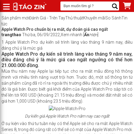
Sản phẩm mới
Đánh Giá - Trên Tay
Thủ thuật
Khuyến mãi
So Sánh
Tin
tức
Apple Watch Pro chuẩn bị ra mắt, dự đoán giá cao ngất
trangthao
Thứ ba, 06/09/2022,
Xem nhanh
[
Ẩn
Hiện
]
1
Apple Watch Pro dự kiến sẽ trình làng vào tháng 9 năm nay, điều
đáng chú ý là mức giá
Apple Watch Pro dự kiến sẽ trình làng vào tháng 9 năm nay,
điều đáng chú ý là mức giá cao ngất ngưởng có thể hơn
21.000.000 đồng.
Mùa thu năm nay Apple lại tiếp tục cho ra mắt mẫu đồng hồ thông
minh với nhiều tính năng vượt trội hơn. Trước đó, một số thông tin từ
sản phẩm cũng đã rò rỉ ra ngoài thị trường điều được chú ý nhiều nhất
đó là giá bán. Được biết giá khởi điểm của Apple Watch Pro sắp tới có
thể lên tới 900 USD (khoảng 21.15 triệu đồng) và model đắt nhất sẽ có
giá hơn 1,000 USD (khoảng 23.5 triệu đồng).
Dự kiến giá
Apple Watch Pro năm nay cao ngất
Ở sự kiện vào thứ tư tuần này có thể Apple sẽ cho ra mắt Apple Watch
Series 8, trong đó cũng rất có thể sẽ có mặt của Apple Watch Pro mới.