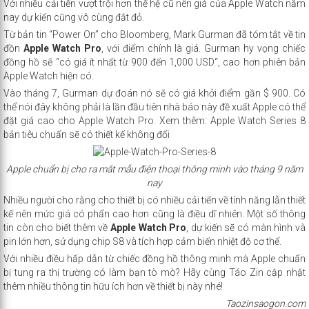
Với nhiều cải tiến vượt trội hơn thế hệ cũ nên giá của
Apple Watch
năm
nay dự kiến cũng vô cùng đắt đỏ.
Từ bản tin “Power On” cho Bloomberg, Mark Gurman đã tóm tắt về tin
đồn
Apple Watch Pro
, với điểm chính là giá. Gurman hy vọng chiếc
đồng hồ sẽ “có giá ít nhất từ ​​900 đến 1,000 USD“, cao hơn phiên bản
Apple Watch hiện có.
Vào tháng 7, Gurman dự đoán nó sẽ có giá khởi điểm gần $ 900. Có
thể nói đây không phải là lần đầu tiên nhà báo này đề xuất Apple có thể
đặt giá cao cho Apple Watch Pro.
Xem thêm:
Apple Watch Series 8
bản tiêu chuẩn sẽ có thiết kế không đổi
Apple chuẩn bị cho ra mắt mẫu điện thoại thông minh vào tháng 9 năm
nay
Nhiều người cho rằng cho thiết bị có nhiều cải tiến về tính năng lẫn thiết
kế nên mức giá có phẩn cao hơn cũng là điều dĩ nhiên. Một số thông
tin còn cho biết thêm về
Apple Watch Pro
, dự kiến ​​sẽ có màn hình và
pin lớn hơn, sử dụng chip S8 và tích hợp cảm biến nhiệt độ cơ thể.
Với nhiều điều hấp dẫn từ chiếc đồng hồ thông minh mà Apple chuẩn
bị tung ra thị trường có làm bạn tò mò? Hãy cùng Táo Zin cập nhật
thêm nhiều thông tin hữu ích hơn về thiết bị này nhé!
Taozinsaogon.com