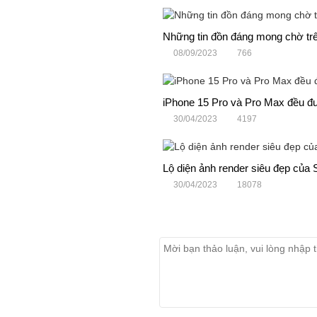
Những tin đồn đáng mong chờ tr
08/09/2023
766
iPhone 15 Pro và Pro Max đều đư
30/04/2023
4197
Lộ diện ảnh render siêu đẹp của
30/04/2023
18078