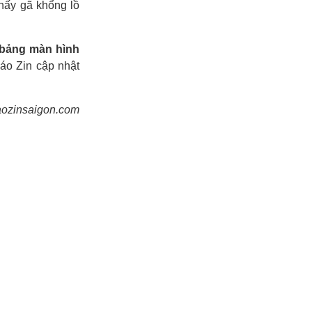
thấy gã khổng lồ
 bảng màn hình
áo Zin cập nhật
aozinsaigon.com