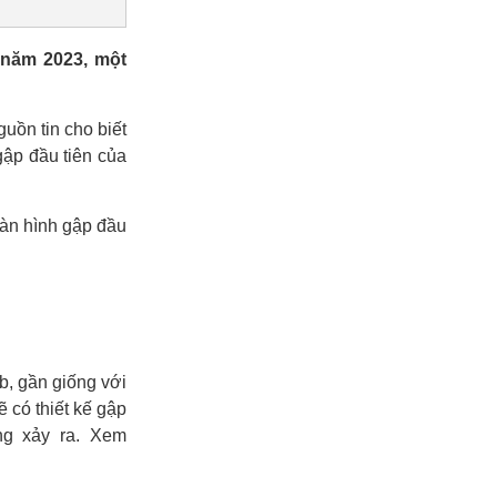
 năm 2023, một
ồn tin cho biết
gập đầu tiên của
màn hình gập đầu
ab, gần giống với
 có thiết kế gập
ng xảy ra. Xem