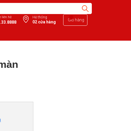
e liên hệ
Hệ thống
Giỏ hàng
02 cửa hàng
.33.8888
 màn
u