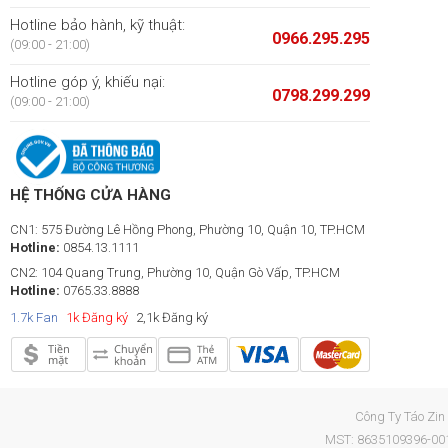
Hotline bảo hành, kỹ thuật:
0966.295.295
(09:00 - 21:00)
Hotline góp ý, khiếu nại:
0798.299.299
(09:00 - 21:00)
HỆ THỐNG CỬA HÀNG
CN1: 575 Đường Lê Hồng Phong, Phường 10, Quận 10, TP.HCM
Hotline:
0854.13.1111
CN2: 104 Quang Trung, Phường 10, Quận Gò Vấp, TP.HCM
Hotline:
0765.33.8888
1.7k Fan
1k Đăng ký
2,1k Đăng ký
Công Ty Táo Zin
MST: 8635109396-001 