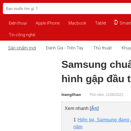
Điện thoại
Apple iPhone
Macbook
Tablet
Smart
Tin công nghệ
Sản phẩm mới
Đánh Giá - Trên Tay
Thủ thuật
Khuy
Samsung chuẩn
hình gập đầu t
trangthao
Thứ năm, 11/08/2022,
Xem nhanh
[
Ẩn
]
1
Hiện tại, Samsung đang 
năm