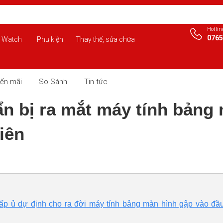
Hotlin
0765
 Watch
Phụ kiện
Thay thế, sửa chữa
ến mãi
So Sánh
Tin tức
 bị ra mắt máy tính bảng
iên
ấp ủ dự định cho ra đời máy tính bảng màn hình gập vào đầ