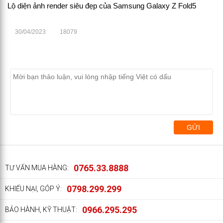
Lộ diện ảnh render siêu đẹp của Samsung Galaxy Z Fold5
30/04/2023
18079
GỬI
0765.33.8888
TƯ VẤN MUA HÀNG:
0798.299.299
KHIẾU NẠI, GÓP Ý:
0966.295.295
BẢO HÀNH, KỸ THUẬT: