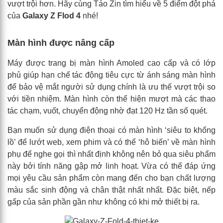
vượt trội hơn. Hãy cùng Táo Zin tìm hiểu về 5 điểm đột phá
của
Galaxy Z Flod 4
nhé!
Màn hình được nâng cấp
Máy được trang bị màn hình Amoled cao cấp và có lớp
phủ giúp hạn chế tác động tiêu cực từ ánh sáng màn hình
để bảo vệ mắt người sử dụng chính là ưu thế vượt trội so
với tiền nhiệm. Màn hình còn thể hiện mượt mà các thao
tác chạm, vuốt, chuyển động nhờ đạt 120 Hz tần số quét.
Bạn muốn sử dụng điện thoại có màn hình ‘siêu to khổng
lồ’ để lướt web, xem phim và có thể ‘hô biến’ về màn hình
phụ để nghe gọi thì nhất định không nên bỏ qua siêu phẩm
này bởi tính năng gập mở linh hoạt. Vừa có thể đáp ứng
mọi yêu cầu sản phẩm còn mang đến cho bạn chất lượng
màu sắc sinh động và chân thật nhất nhất. Đặc biệt, nếp
gấp của sản phần gần như không có khi mở thiết bị ra.