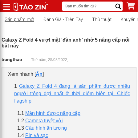
Sản phẩm mới
Đánh Giá - Trên Tay
Thủ thuật
Khuyến 
Galaxy Z Fold 4 vượt mặt 'đàn anh' nhờ 5 nâng cấp nổi
bật này
trangthao
Thứ năm, 25/08/2022,
Xem nhanh
[
Ẩn
]
1
Galaxy Z Fold 4 đang là sản phẩm được nhiều
người trông đợi nhất ở thời điểm hiện tại. Chiếc
flagship
1.1
Màn hình được nâng cấp
1.2
Camera tuyệt vời
1.3
Cấu hình ấn tượng
1.4
Pin và sạc