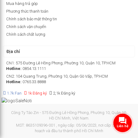
Mua hàng trả góp
Phương thức thanh toán
Chính sách bảo mật thông tin
Chính sách vận chuyển
Chính sách chất lượng
Địa chỉ
CN1: 575 Đường Lê Hồng Phong, Phường 10, Quận 10, TP.HCM
Hotline:
0854.13.1111
CN2: 104 Quang Trung, Phường 10, Quận Gò Vấp, TP.HCM
Hotline:
0765.33.8888
1.7k Fan
1k Đăng ký
2,1k Đăng ký
Công Ty Táo Zin - 575 Đường Lê Hồng Phong, Phường 10, Quận 10,
Hồ Chí Minh, Việt Nam.
MST: 8635109396-001 , ngày cấp: 05/06/2023, nơi cấp: Sở kế
Liên hệ
hoạch và đầu tư thành phố Hồ Chí Minh