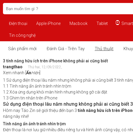
Điện thoại
Apple iPhone
Macbook
Tablet
Smart
Tin công nghệ
Sản phẩm mới
Đánh Giá - Trên Tay
Thủ thuật
Khuy
3 tính năng hữu ích trên iPhone không phải ai cũng biết
trangthao
Thứ hai, 12/09/2022,
Xem nhanh
[
Ẩn
Hiện
]
1
Sử dụng điện thoại lâu năm nhưng không phải ai cũng biết 3 tính năn
1.1
Tính năng ẩn ảnh tránh nhìn trộm
1.2
Xóa ứng dụng khỏi màn hình nhưng không gỡ cài đặt
1.3
Ghim tin nhắn trên iPhone
Sử dụng điện thoại lâu năm nhưng không phải ai cũng biết 3
Hôm nay Táo Zin sẽ giới thiệu đến bạn 3
tính năng hữu ích trên iPhon
năng này nhé!
Tính năng ẩn ảnh tránh nhìn trộm
Điện thoại là nơi lưu giữ nhiều điều riêng tư và hình ảnh cũng vậy, c