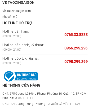
VỀ TAOZINSAIGON
Về Taozinsaigon.com
Khuyến mãi
HOTLINE HỖ TRỢ
Hotline bán hàng
0765.33.8888
(09:00 - 21:00)
Hotline bảo hành, kỹ thuật:
0966.295.295
(09:00 - 21:00)
Hotline góp ý, khiếu nại:
0798.299.299
(09:00 - 21:00)
HỆ THỐNG CỬA HÀNG
CN1: 575 Đường Lê Hồng Phong, Phường 10, Quận 10, TP.HCM
Hotline:
0854.13.1111
CN2: 104 Quang Trung, Phường 10, Quận Gò Vấp, TP.HCM