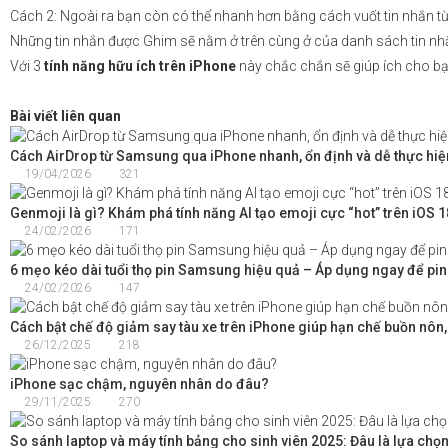
Cách 2: Ngoài ra bạn còn có thể nhanh hơn bằng cách vuốt tin nhắn từ
Những tin nhắn được Ghim sẽ nằm ở trên cùng ở của danh sách tin nhắn
Với 3
tính năng hữu ích trên iPhone
này chắc chắn sẽ giúp ích cho b
Bài viết liên quan
Cách AirDrop từ Samsung qua iPhone nhanh, ổn định và dễ thực hiệ
19/04/2026
321
Genmoji là gì? Khám phá tính năng AI tạo emoji cực “hot” trên iOS 1
24/02/2026
171
6 mẹo kéo dài tuổi thọ pin Samsung hiệu quả – Áp dụng ngay để pin
24/02/2026
147
Cách bật chế độ giảm say tàu xe trên iPhone giúp hạn chế buồn nôn
26/12/2025
218
iPhone sạc chậm, nguyên nhân do đâu?
29/11/2025
270
So sánh laptop và máy tính bảng cho sinh viên 2025: Đâu là lựa chọn