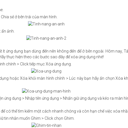
e.
Chia sẻ ở bên trái của màn hình.
t ẩn ảnh.
rất ít ứng dụng bạn dùng đến nên không đến để ở bên ngoài. Hôm nay, T
i. Hãy thực hiện theo các bước sao đây để xóa ứng dụng nhé!
nh chính > Click tiếp mục Xóa ứng dụng.
ng dụng hoặc Xóa khỏi màn hình chính > Lúc này bạn hãy ấn chọn Xóa kh
viện ứng dụng > Nhập tên ứng dụng > Nhấn giữ ứng dụng và kéo ra màn hì
y để có thể tìm kiếm một cách nhanh chóng và còn hạn chế việc xóa nh
iữ tin nhắn muốn Ghim > Click chọn Ghim.