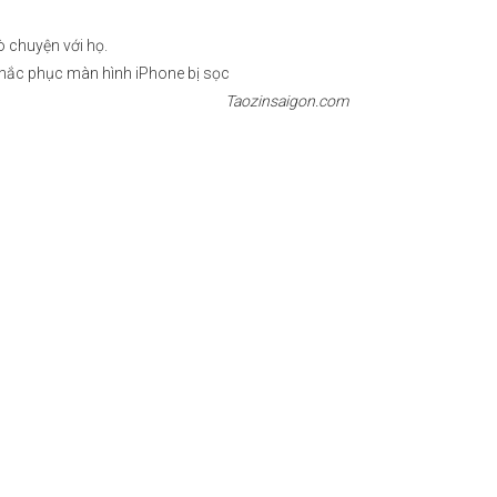
ò chuyện với họ.
hắc phục màn hình iPhone bị sọc
Taozinsaigon.com