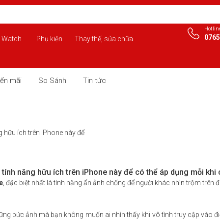
Hotlin
0765
 Watch
Phụ kiện
Thay thế, sửa chữa
ến mãi
So Sánh
Tin tức
g hữu ích trên iPhone này để
 tính năng hữu ích trên
iPhone
này để có thể áp dụng mỗi khi 
e
, đặc biệt nhất là tính năng ẩn ảnh chống để người khác nhìn trộm trên 
ó những bức ảnh mà bạn không muốn ai nhìn thấy khi vô tình truy cập vào