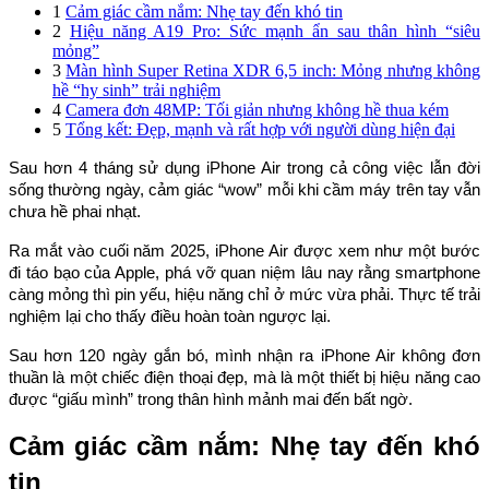
1
Cảm giác cầm nắm: Nhẹ tay đến khó tin
2
Hiệu năng A19 Pro: Sức mạnh ẩn sau thân hình “siêu
mỏng”
3
Màn hình Super Retina XDR 6,5 inch: Mỏng nhưng không
hề “hy sinh” trải nghiệm
4
Camera đơn 48MP: Tối giản nhưng không hề thua kém
5
Tổng kết: Đẹp, mạnh và rất hợp với người dùng hiện đại
Sau hơn 4 tháng sử dụng iPhone Air trong cả công việc lẫn đời
sống thường ngày, cảm giác “wow” mỗi khi cầm máy trên tay vẫn
chưa hề phai nhạt.
Ra mắt vào cuối năm 2025, iPhone Air được xem như một bước
đi táo bạo của Apple, phá vỡ quan niệm lâu nay rằng smartphone
càng mỏng thì pin yếu, hiệu năng chỉ ở mức vừa phải. Thực tế trải
nghiệm lại cho thấy điều hoàn toàn ngược lại.
Sau hơn 120 ngày gắn bó, mình nhận ra iPhone Air không đơn
thuần là một chiếc điện thoại đẹp, mà là một thiết bị hiệu năng cao
được “giấu mình” trong thân hình mảnh mai đến bất ngờ.
Cảm giác cầm nắm: Nhẹ tay đến khó
tin