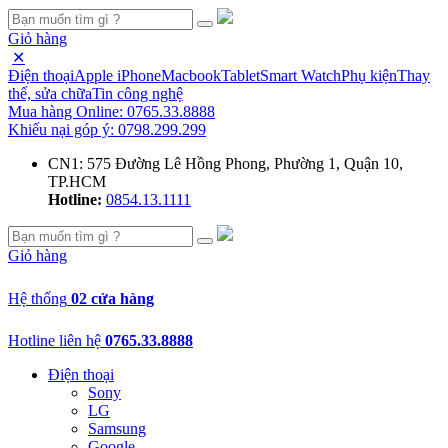
Giỏ hàng
✕
Điện thoại
Apple iPhone
Macbook
Tablet
Smart Watch
Phụ kiện
Thay
thế, sửa chữa
Tin công nghệ
Mua hàng Online:
0765.33.8888
Khiếu nại góp ý:
0798.299.299
CN1: 575 Đường Lê Hồng Phong, Phường 1, Quận 10,
TP.HCM
Hotline:
0854.13.1111
Giỏ hàng
Hệ thống
02 cửa hàng
Hotline liên hệ
0765.33.8888
Điện thoại
Sony
LG
Samsung
Google