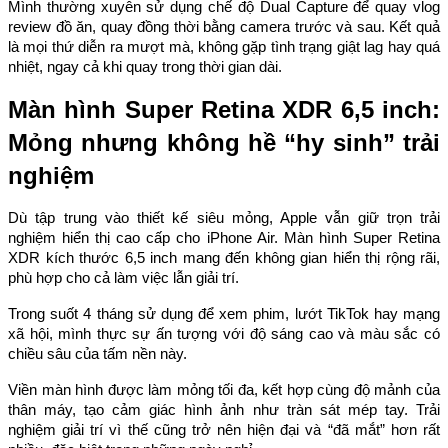
Mình thường xuyên sử dụng chế độ Dual Capture để quay vlog
review đồ ăn, quay đồng thời bằng camera trước và sau. Kết quả
là mọi thứ diễn ra mượt mà, không gặp tình trạng giật lag hay quá
nhiệt, ngay cả khi quay trong thời gian dài.
Màn hình Super Retina XDR 6,5 inch:
Mỏng nhưng không hề “hy sinh” trải
nghiệm
Dù tập trung vào thiết kế siêu mỏng, Apple vẫn giữ trọn trải
nghiệm hiển thị cao cấp cho iPhone Air. Màn hình Super Retina
XDR kích thước 6,5 inch mang đến không gian hiển thị rộng rãi,
phù hợp cho cả làm việc lẫn giải trí.
Trong suốt 4 tháng sử dụng để xem phim, lướt TikTok hay mạng
xã hội, mình thực sự ấn tượng với độ sáng cao và màu sắc có
chiều sâu của tấm nền này.
Viền màn hình được làm mỏng tối đa, kết hợp cùng độ mảnh của
thân máy, tạo cảm giác hình ảnh như tràn sát mép tay. Trải
nghiệm giải trí vì thế cũng trở nên hiện đại và “đã mắt” hơn rất