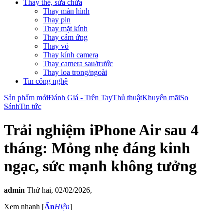
Thay thế, sửa chữa
Thay màn hình
Thay pin
Thay mặt kính
Thay cảm ứng
Thay vỏ
Thay kính camera
Thay camera sau/trước
Thay loa trong/ngoài
Tin công nghệ
Sản phẩm mới
Đánh Giá - Trên Tay
Thủ thuật
Khuyến mãi
So
Sánh
Tin tức
Trải nghiệm iPhone Air sau 4
tháng: Mỏng nhẹ đáng kinh
ngạc, sức mạnh không tưởng
admin
Thứ hai, 02/02/2026,
Xem nhanh
[
Ẩn
Hiện
]