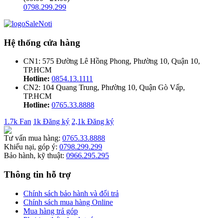
0798.299.299
Hệ thống cửa hàng
CN1: 575 Đường Lê Hồng Phong, Phường 10, Quận 10,
TP.HCM
Hotline:
0854.13.1111
CN2: 104 Quang Trung, Phường 10, Quận Gò Vấp,
TP.HCM
Hotline:
0765.33.8888
1.7k Fan
1k Đăng ký
2,1k Đăng ký
Tư vấn mua hàng:
0765.33.8888
Khiếu nại, góp ý:
0798.299.299
Bảo hành, kỹ thuật:
0966.295.295
Thông tin hỗ trợ
Chính sách bảo hành và đổi trả
Chính sách mua hàng Online
Mua hàng trả góp