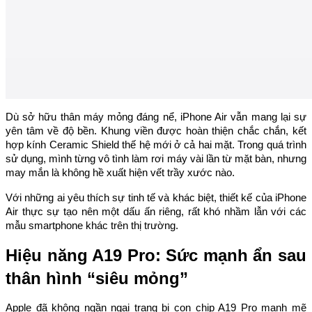
Dù sở hữu thân máy mỏng đáng nể, iPhone Air vẫn mang lại sự
yên tâm về độ bền. Khung viền được hoàn thiện chắc chắn, kết
hợp kính Ceramic Shield thế hệ mới ở cả hai mặt. Trong quá trình
sử dụng, mình từng vô tình làm rơi máy vài lần từ mặt bàn, nhưng
may mắn là không hề xuất hiện vết trầy xước nào.
Với những ai yêu thích sự tinh tế và khác biệt, thiết kế của iPhone
Air thực sự tạo nên một dấu ấn riêng, rất khó nhầm lẫn với các
mẫu smartphone khác trên thị trường.
Hiệu năng A19 Pro: Sức mạnh ẩn sau
thân hình “siêu mỏng”
Apple đã không ngần ngại trang bị con chip A19 Pro mạnh mẽ