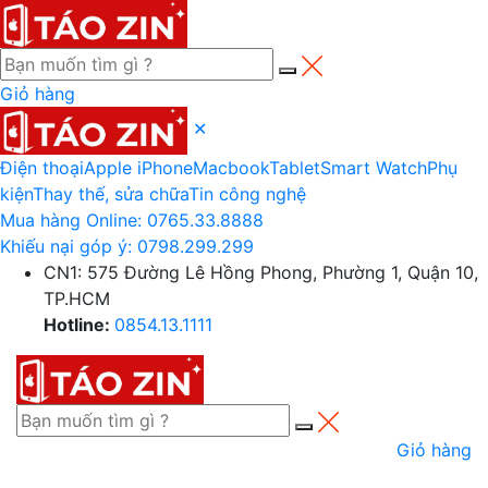
Giỏ hàng
✕
Điện thoại
Apple iPhone
Macbook
Tablet
Smart Watch
Phụ
kiện
Thay thế, sửa chữa
Tin công nghệ
Mua hàng Online:
0765.33.8888
Khiếu nại góp ý:
0798.299.299
CN1: 575 Đường Lê Hồng Phong, Phường 1, Quận 10,
TP.HCM
Hotline:
0854.13.1111
Giỏ hàng