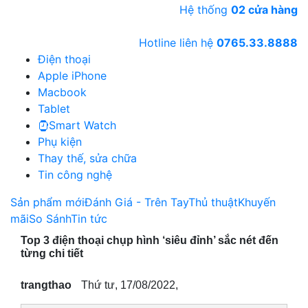
Hệ thống
02 cửa hàng
Hotline liên hệ
0765.33.8888
Điện thoại
Apple iPhone
Macbook
Tablet
Smart Watch
Phụ kiện
Thay thế, sửa chữa
Tin công nghệ
Sản phẩm mới
Đánh Giá - Trên Tay
Thủ thuật
Khuyến
mãi
So Sánh
Tin tức
Top 3 điện thoại chụp hình ‘siêu đỉnh’ sắc nét đến
từng chi tiết
trangthao
Thứ tư, 17/08/2022,