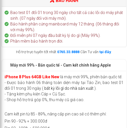
BẢO HÀNH
Bao test 01 đổi 01 trong 30 ngày cho tất cả các lỗi do máy phát
sinh. (07 ngày đối với máy mới).
Bảo hành phần cứng mainboard máy 12 tháng. (06 tháng đối
với máy 99%).
Đổi miễn phí 07 ngày đầu bất kỳ lý do gì (Máy 99%).
Phần mềm bảo hành trọn đời.
Hỗ trợ trực tuyến tốt nhất
0765.33.8888
Cần Tư vấn
tại đây
.
Máy mới 99% - Bản quốc tế - Cam kết chính hãng Apple
iPhone 8 Plus 64GB Like New
là máy mới 99%, phiên bản quốc tế.
- Được bảo hành 06 tháng toàn diện máy tại Táo Zin, bao test 01
đổi 01 trong 30 ngày (
bất kỳ lỗi gì do nhà sản xuất
).
- Tặng kèm phụ kiện Cáp + Củ Sạc.
- Shop hỗ trợ trả góp 0%, thu máy cũ giá cao.
Cam kết pin từ 85 - 89%, nâng cấp pin cao sẽ có thêm phí:
Pin 90 - 92% + 300.000đ