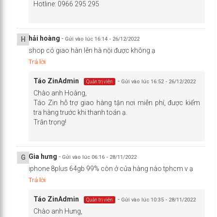
Camera iPhone 8 Plus có 2 ống kính 12MP.
Hotline: 0966 295 295
Trong khi đó, cụm camera trước của 8 Plus có độ phân giải
7MP, khẩu độ f/2.2, được hỗ trợ từ công nghệ nhận diện
hải hoàng
-
H
Gửi vào lúc 16:14 - 26/12/2022
khuôn mặt và khả năng chụp ảnh HDR. Chừng đó cũng đủ để
shop có giao hàn lên hà nội được không ạ
bạn có được một tấm ảnh selfie ưng ý.
Trả lời
iPhone 8 Plus 64GB cũ
đang bán ra tại Táo Zin tất cả đều
Táo Zin
Admin
-
Gửi vào lúc 16:52 - 26/12/2022
Quản trị viên
được kiểm tra nghiêm ngặt, cam kết nguyên ZIN 100%, còn
Chào anh Hoàng,
đầy đủ áp suất. Khi mua kèm máy sẽ được tặng kèm full bộ
Táo Zin hỗ trợ giao hàng tận nơi miễn phí, được kiểm
phụ kiện cường lực, ốp lưng, cáp, sạc, tai nghe. Đặc biệt máy
tra hàng trước khi thanh toán ạ.
cũ đã qua sử dụng nhưng được bảo hành lên đến 12 tháng,
Trân trọng!
không cần mua thêm bảo hành mở rộng.
Taozinsaigon.com
Gia hưng
-
G
Gửi vào lúc 06:16 - 28/11/2022
iphone 8plus 64gb 99% còn ở cửa hàng nào tphcm v ạ
Trả lời
Táo Zin
Admin
-
Gửi vào lúc 10:35 - 28/11/2022
Quản trị viên
Chào anh Hưng,