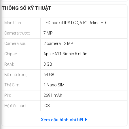
THÔNG SỐ KỸ THUẬT
Màn hình:
LED-backlit IPS LCD, 5.5", Retina HD
Camera trước:
7 MP
Camera sau:
2 camera 12 MP
Chipset:
Apple A11 Bionic 6 nhân
RAM:
3 GB
Bộ nhớ trong:
64 GB
Thẻ Sim:
1 Nano SIM
Pin:
2691 mAh
Hệ điều hành:
iOS
Xem cấu hình chi tiết