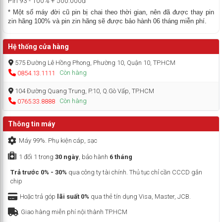
Pin 93 - 100% + 500.000đ
* Một số máy đời cũ pin bị chai theo thời gian, nên đã được thay pin
zin hãng 100% và pin zin hãng sẽ được bảo hành 06 tháng miễn phí.
Hệ thống cửa hàng
575 Đường Lê Hồng Phong, Phường 10, Quận 10, TP.HCM
Còn hàng
0854.13.1111
104 Đường Quang Trung, P.10, Q.Gò Vấp, TP.HCM
Còn hàng
0765.33.8888
Thông tin máy
Máy 99%. Phụ kiện cáp, sạc
1 đổi 1 trong
30 ngày
, bảo hành
6 tháng
Trả trước 0% - 30%
qua công ty tài chính. Thủ tục chỉ cần CCCD gắn
chip
Hoặc trả góp
lãi suất 0%
qua thẻ tín dụng Visa, Master, JCB.
Giao hàng miễn phí nội thành TP.HCM