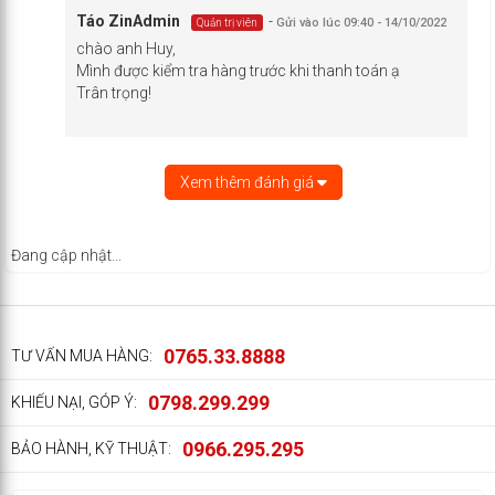
Táo Zin
Admin
-
Gửi vào lúc 09:40 - 14/10/2022
Quản trị viên
chào anh Huy,
Mình được kiểm tra hàng trước khi thanh toán ạ
Trân trọng!
Xem thêm đánh giá
Đang cập nhật...
0765.33.8888
TƯ VẤN MUA HÀNG:
0798.299.299
KHIẾU NẠI, GÓP Ý:
0966.295.295
BẢO HÀNH, KỸ THUẬT: