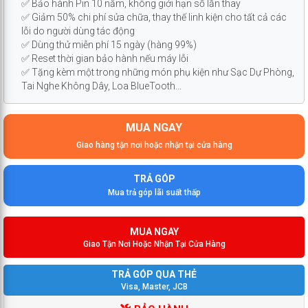
✅ Bảo hành Pin 10 năm, không giới hạn số lần thay
✅ Giảm 50% chi phí sửa chữa, thay thế linh kiện cho tất cả các
lỗi do người dùng tác động
✅ Dùng thử miễn phí 15 ngày (hàng 99%)
✅ Reset thời gian bảo hành nếu máy lỗi
✅ Tặng kèm một trong những món phụ kiện như Sạc Dự Phòng,
Tai Nghe Không Dây, Loa BlueTooth...
MUA NGAY
Giao hàng tận nơi hoặc nhận tại cửa hàng
TRẢ GÓP
Mua trả góp lãi suất thấp
MUA NGAY
Giao Tận Nơi Hoặc Nhận Tại Cửa Hàng
TRẢ GÓP QUA THẺ
Visa, Master, JCB