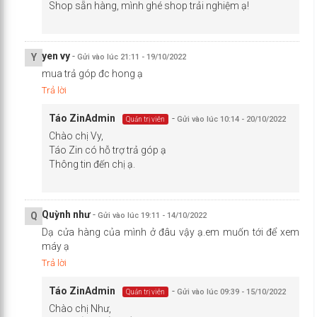
Shop sẵn hàng, mình ghé shop trải nghiệm ạ!
yen vy
-
Y
Gửi vào lúc 21:11 - 19/10/2022
mua trả góp đc hong ạ
Trả lời
Táo Zin
Admin
-
Gửi vào lúc 10:14 - 20/10/2022
Quản trị viên
Chào chị Vy,
Táo Zin có hỗ trợ trả góp ạ
Thông tin đến chị ạ.
Quỳnh như
-
Q
Gửi vào lúc 19:11 - 14/10/2022
Dạ cửa hàng của mình ở đâu vậy ạ.em muốn tới để xem
máy ạ
Trả lời
Táo Zin
Admin
-
Gửi vào lúc 09:39 - 15/10/2022
Quản trị viên
Chào chị Như,