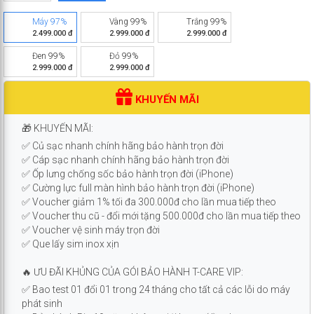
Máy 97%
Vàng 99%
Trắng 99%
2.499.000 đ
2.999.000 đ
2.999.000 đ
Đen 99%
Đỏ 99%
2.999.000 đ
2.999.000 đ
KHUYẾN MÃI
🎁 KHUYẾN MÃI:
✅ Củ sạc nhanh chính hãng bảo hành trọn đời
✅ Cáp sạc nhanh chính hãng bảo hành trọn đời
✅ Ốp lưng chống sốc bảo hành trọn đời (iPhone)
✅ Cường lực full màn hình bảo hành trọn đời (iPhone)
✅ Voucher giảm 1% tối đa 300.000đ cho lần mua tiếp theo
✅ Voucher thu cũ - đổi mới tặng 500.000đ cho lần mua tiếp theo
✅ Voucher vệ sinh máy trọn đời
✅ Que lấy sim inox xịn
🔥 ƯU ĐÃI KHỦNG CỦA GÓI BẢO HÀNH T-CARE VIP:
✅ Bao test 01 đổi 01 trong 24 tháng cho tất cả các lỗi do máy
phát sinh