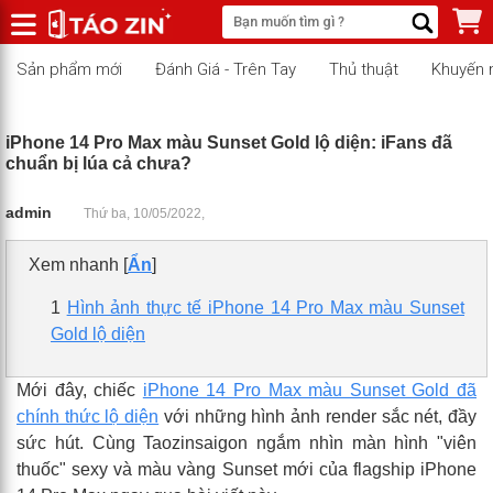
Sản phẩm mới
Đánh Giá - Trên Tay
Thủ thuật
Khuyến 
iPhone 14 Pro Max màu Sunset Gold lộ diện: iFans đã
chuẩn bị lúa cả chưa?
admin
Thứ ba, 10/05/2022,
Xem nhanh
[
Ẩn
]
1
Hình ảnh thực tế iPhone 14 Pro Max màu Sunset
Gold lộ diện
Mới đây, chiếc
iPhone 14 Pro Max màu Sunset Gold đã
chính thức lộ diện
với những hình ảnh render sắc nét, đầy
sức hút. Cùng Taozinsaigon ngắm nhìn màn hình "viên
thuốc" sexy và màu vàng Sunset mới của flagship iPhone