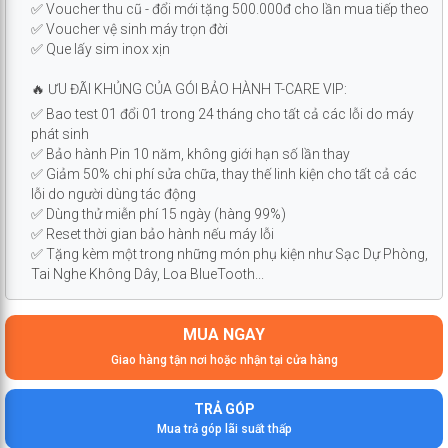
✅ Voucher thu cũ - đổi mới tặng 500.000đ cho lần mua tiếp theo
✅ Voucher vệ sinh máy trọn đời
✅ Que lấy sim inox xịn
🔥 ƯU ĐÃI KHỦNG CỦA GÓI BẢO HÀNH T-CARE VIP:
✅ Bao test 01 đổi 01 trong 24 tháng cho tất cả các lỗi do máy
phát sinh
✅ Bảo hành Pin 10 năm, không giới hạn số lần thay
✅ Giảm 50% chi phí sửa chữa, thay thế linh kiện cho tất cả các
lỗi do người dùng tác động
✅ Dùng thử miễn phí 15 ngày (hàng 99%)
✅ Reset thời gian bảo hành nếu máy lỗi
✅ Tặng kèm một trong những món phụ kiện như Sạc Dự Phòng,
Tai Nghe Không Dây, Loa BlueTooth...
MUA NGAY
Giao hàng tận nơi hoặc nhận tại cửa hàng
TRẢ GÓP
Mua trả góp lãi suất thấp