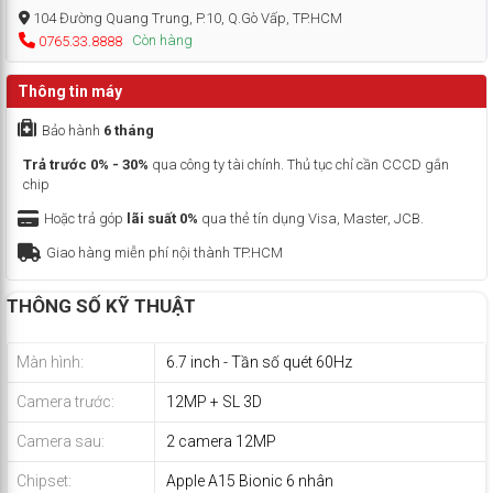
104 Đường Quang Trung, P.10, Q.Gò Vấp, TP.HCM
Còn hàng
0765.33.8888
Thông tin máy
Bảo hành
6 tháng
Trả trước 0% - 30%
qua công ty tài chính. Thủ tục chỉ cần CCCD gắn
chip
Hoặc trả góp
lãi suất 0%
qua thẻ tín dụng Visa, Master, JCB.
Giao hàng miễn phí nội thành TP.HCM
THÔNG SỐ KỸ THUẬT
Màn hình:
6.7 inch - Tần số quét 60Hz
Camera trước:
12MP + SL 3D
Camera sau:
2 camera 12MP
Chipset:
Apple A15 Bionic 6 nhân