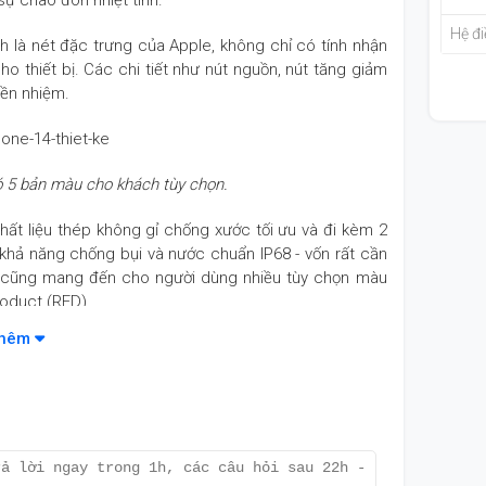
ự chào đón nhiệt tình.
Hệ đi
nh là nét đặc trưng của Apple, không chỉ có tính nhận
 thiết bị. Các chi tiết như nút nguồn, nút tăng giảm
iền nhiệm.
 5 bản màu cho khách tùy chọn.
hất liệu thép không gỉ chống xước tối ưu và đi kèm 2
g khả năng chống bụi và nước chuẩn IP68 - vốn rất cần
bị cũng mang đến cho người dùng nhiều tùy chọn màu
Product (RED).
thêm
ốc Tế
ơng tự như thế hệ tiền nhiệm iPhone 13, không giống
à đưa camera ẩn trong màn hình.
ân giải 2532 x 1170 pixels và sẽ được trang bị tấm nền