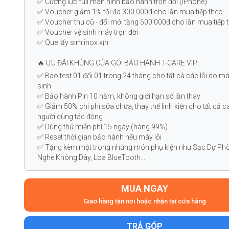
✅ Cường lực full màn hình bảo hành trọn đời (iPhone)
✅ Voucher giảm 1% tối đa 300.000đ cho lần mua tiếp theo
✅ Voucher thu cũ - đổi mới tặng 500.000đ cho lần mua tiếp
✅ Voucher vệ sinh máy trọn đời
✅ Que lấy sim inox xịn
🔥 ƯU ĐÃI KHỦNG CỦA GÓI BẢO HÀNH T-CARE VIP:
✅ Bao test 01 đổi 01 trong 24 tháng cho tất cả các lỗi do m
sinh
✅ Bảo hành Pin 10 năm, không giới hạn số lần thay
✅ Giảm 50% chi phí sửa chữa, thay thế linh kiện cho tất cả cá
người dùng tác động
✅ Dùng thử miễn phí 15 ngày (hàng 99%)
✅ Reset thời gian bảo hành nếu máy lỗi
✅ Tặng kèm một trong những món phụ kiện như Sạc Dự Phò
Nghe Không Dây, Loa BlueTooth...
MUA NGAY
Giao hàng tận nơi hoặc nhận tại cửa hàng
TRẢ GÓP