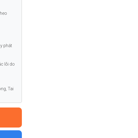
 theo
áy phát
c lỗi do
ng, Tai