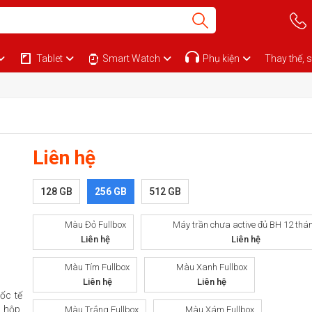
Tablet
Smart Watch
Phụ kiện
Thay thế, 
Liên hệ
128 GB
256 GB
512 GB
Màu Đỏ Fullbox
Máy trần chưa active đủ BH 12 thá
Liên hệ
Liên hệ
Màu Tím Fullbox
Màu Xanh Fullbox
Liên hệ
Liên hệ
ốc tế
 hộp,
Màu Trắng Fullbox
Màu Xám Fullbox