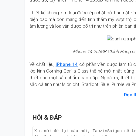
trước đó, tuy nhiên iPhone 14 256GB vẫn nhận được s
Thiết kế khung kim loại được ép chặt bởi hai mặt kí
diện cao mà còn mang đến tính thẩm mỹ vượt trội cho
âm lượng và loa vẫn được bố trí như trên phiên bản t
iPhone 14 256GB Chính Hãng có
Về chất liệu,
iPhone 14
có phần viền được làm từ c
lớp kính Corning Gorilla Glass thế hệ mới nhất, cùn
thiết cho một sản phẩm cao cấp. Ngoài ra, thiết 
sắc cá tính như Midnight, Starlight, Blue, Purple và 
Đọc 
Màn hình và cấu hình iPhone 14 256GB Qu
iPhone 14 Quốc Tế vẫn sử dụng màn hình tai thỏ tư
HỎI & ĐÁP
với đồn đoán trước đó là máy sẽ bị loại bỏ tai thỏ v
Màn hình này có kích thước 6.1 inch, đi kèm độ ph