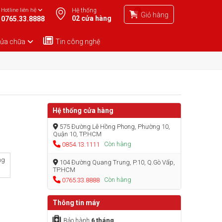
Hotline liên hệ
Hệ thống
Giỏ hàng
02 cửa hàng
0765.33.8888
sửa chữa
Tin công nghệ
Hệ thống cửa hàng
575 Đường Lê Hồng Phong, Phường 10,
Quận 10, TP.HCM
Còn hàng
0854.13.1111
ng
104 Đường Quang Trung, P.10, Q.Gò Vấp,
TP.HCM
Còn hàng
0765.33.8888
Thông tin máy
Bảo hành
6 tháng