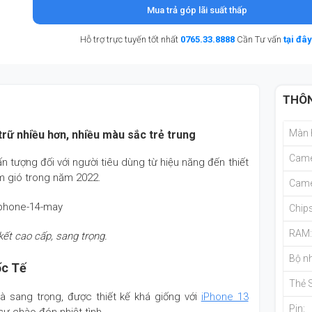
Mua trả góp lãi suất thấp
Hỗ trợ trực tuyến tốt nhất
0765.33.8888
Cần Tư vấn
tại đây
THÔN
Màn 
trữ nhiều hơn, nhiều màu sắc trẻ trung
Came
n tượng đối với người tiêu dùng từ hiệu năng đến thiết
àm gió trong năm 2022.
Came
Chips
RAM
kết cao cấp, sang trọng.
Bộ nh
ốc Tế
Thẻ 
à sang trọng, được thiết kế khá giống với
iPhone 13
Pin: