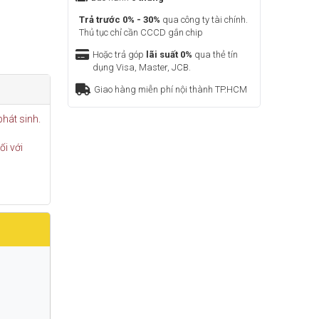
Trả trước 0% - 30%
qua công ty tài chính.
Thủ tục chỉ cần CCCD gắn chip
Hoặc trả góp
lãi suất 0%
qua thẻ tín
dụng Visa, Master, JCB.
Giao hàng miễn phí nội thành TP.HCM
phát sinh.
i với