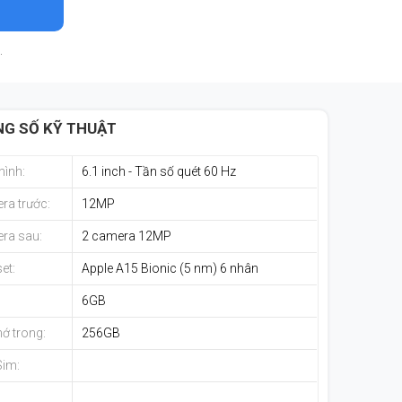
.
G SỐ KỸ THUẬT
hình:
6.1 inch - Tần số quét 60 Hz
ra trước:
12MP
ra sau:
2 camera 12MP
et:
Apple A15 Bionic (5 nm) 6 nhân
:
6GB
ớ trong:
256GB
Sim: