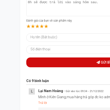
iPhone 13 Pro Max 128GB Chính Hãng sở hữu thiết kế ca
tiền nhiệm của chúng mang đến sự đẳng cấp, m
tăng lên so với model cũ.
Đánh giá của bạn về sản phẩm này
☆
★
☆
★
☆
★
☆
★
☆
★
GỬI B
Có
9
bình luận
Lại Nam Hoàng
-
L
Gửi vào lúc 09:34 - 21/12/2022
Mình ở Kiên Giang,mua hàng trả góp đc ko ad
Trả lời