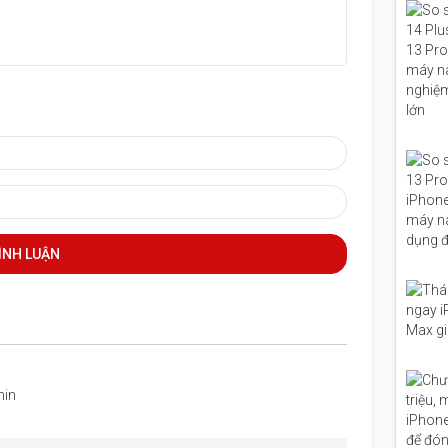
o cấp với khung viền vát phẳng giống với thế hệ
ạnh mẽ. Mặt lưng mô-đun camera có thiết kế nhô ra và
ÌNH LUẬN
min