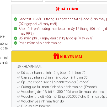
BẢO HÀNH
Bao test 01 đổi 01 trong 30 ngày cho tất cả các lỗi do máy 
(07 ngày đối với máy mới).
Bảo hành phần cứng mainboard máy 12 tháng. (06 tháng đố
máy 99%).
ple
Đổi miễn phí 07 ngày đầu bất kỳ lý do gì (Máy 99%).
Phần mềm bảo hành trọn đời.
trường
uốc tế
KHUYẾN MÃI
e tại
do nhà
🎁 KHUYẾN MÃI:
✅ Củ sạc nhanh chính hãng bảo hành trọn đời
✅ Cáp sạc nhanh chính hãng bảo hành trọn đời
✅ Ốp lưng chống sốc bảo hành trọn đời (iPhone)
✅ Cường lực full màn hình bảo hành trọn đời (iPhone)
✅ Voucher giảm 1% tối đa 300.000đ cho lần mua tiếp theo
✅ Voucher thu cũ - đổi mới tặng 500.000đ cho lần mua tiếp
✅ Voucher vệ sinh máy trọn đời
✅ Que lấy sim inox xịn