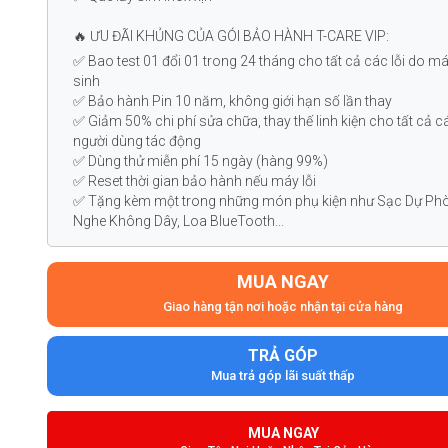
🔥 ƯU ĐÃI KHỦNG CỦA GÓI BẢO HÀNH T-CARE VIP:
✅ Bao test 01 đổi 01 trong 24 tháng cho tất cả các lỗi do m
sinh
✅ Bảo hành Pin 10 năm, không giới hạn số lần thay
✅ Giảm 50% chi phí sửa chữa, thay thế linh kiện cho tất cả cá
người dùng tác động
✅ Dùng thử miễn phí 15 ngày (hàng 99%)
✅ Reset thời gian bảo hành nếu máy lỗi
✅ Tặng kèm một trong những món phụ kiện như Sạc Dự Phò
Nghe Không Dây, Loa BlueTooth...
MUA NGAY
Giao hàng tận nơi hoặc nhận tại cửa hàng
TRẢ GÓP
Mua trả góp lãi suất thấp
MUA NGAY