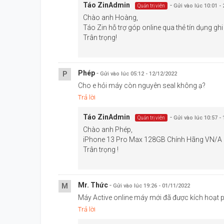
Táo Zin
Admin
-
Gửi vào lúc 10:01 -
Quản trị viên
Chào anh Hoàng,
Táo Zin hỗ trợ góp online qua thẻ tín dụng ghi
Trân trọng!
Phép
-
P
Gửi vào lúc 05:12 - 12/12/2022
Màn hình 13 Pro Max có kích thước lên đến
Cho e hỏi máy còn nguyên seal không ạ?
Mặt trước điện thoại cũng được tối giản kích thư
Trả lời
rộng rãi hơn và được bảo vệ kính cường lực. Không
Táo Zin
Admin
-
Gửi vào lúc 10:57 -
Quản trị viên
nước IP68, sử dụng khung viền thép không gỉ mang đê
Chào anh Phép,
iPhone 13 Pro Max 128GB Chính Hãng VN/A m
Màn hình 13 Pro Max có kích thước lên đến 6.7 in
Trân trọng !
gian trải nghiệm tốt hơn khi xem phim, lướt web hay
Đánh giá cấu hình iPhone 13 Pro Max 128GB C
Mr. Thức
-
M
Gửi vào lúc 19:26 - 01/11/2022
Về phần cấu hình,
iPhone 13 Pro Max 128GB Ch
Máy Active online máy mới đã được kích hoạt 
nay. Bên trong là con chip xử lý Apple A15 Bionic, s
Trả lời
nhớ trong 128GB.