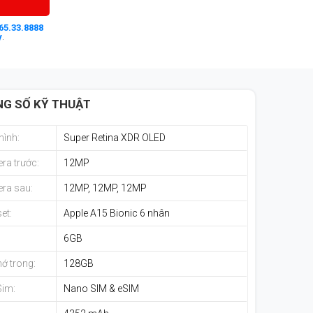
65.33.8888
y
.
G SỐ KỸ THUẬT
hình:
Super Retina XDR OLED
ra trước:
12MP
ra sau:
12MP, 12MP, 12MP
et:
Apple A15 Bionic 6 nhân
:
6GB
ớ trong:
128GB
Sim:
Nano SIM & eSIM