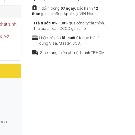
1 đổi 1 trong
07 ngày
, bảo hành
12
tháng
chính hãng Apple tại Việt Nam
Trả trước 0% - 30%
qua công ty tài chính.
phát sinh.
Thủ tục chỉ cần CCCD gắn chip
i với
Hoặc trả góp
lãi suất 0%
qua thẻ tín
dụng Visa, Master, JCB.
Giao hàng miễn phí nội thành TP.HCM
 theo