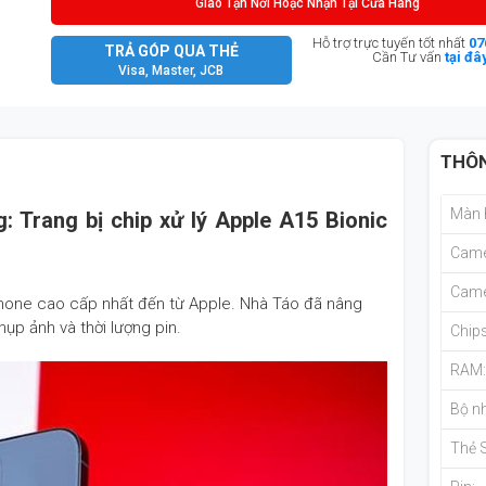
Giao Tận Nơi Hoặc Nhận Tại Cửa Hàng
Hỗ trợ trực tuyến tốt nhất
07
TRẢ GÓP QUA THẺ
Cần Tư vấn
tại đâ
Visa, Master, JCB
THÔN
Màn 
: Trang bị
chip xử lý Apple A15 Bionic
Came
Came
hone cao cấp nhất đến từ Apple. Nhà Táo đã nâng
ụp ảnh và thời lượng pin.
Chips
RAM
Bộ nh
Thẻ 