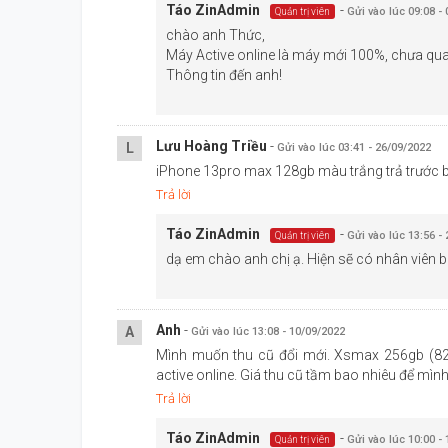
Táo Zin
Admin
-
Gửi vào lúc 09:08 -
Quản trị viên
Trong 6 nhân CPU với hai nhân hiệu suất cao mới và
chào anh Thức,
xử lý nhanh hơn 20% khi so với phiên bản tiền nhiệm.
Máy Active online là máy mới 100%, chưa qu
Thông tin đến anh!
Lưu Hoàng Triều
-
L
Gửi vào lúc 03:41 - 26/09/2022
iPhone 13pro max 128gb màu trắng trả trước b
Trả lời
Táo Zin
Admin
-
Gửi vào lúc 13:56 -
Quản trị viên
dạ em chào anh chị ạ. Hiện sẽ có nhân viên b
Anh
-
A
Gửi vào lúc 13:08 - 10/09/2022
Mình muốn thu cũ đổi mới. Xsmax 256gb (82
active online. Giá thu cũ tầm bao nhiêu để mì
Trả lời
Táo Zin
Admin
-
Gửi vào lúc 10:00 -
Quản trị viên