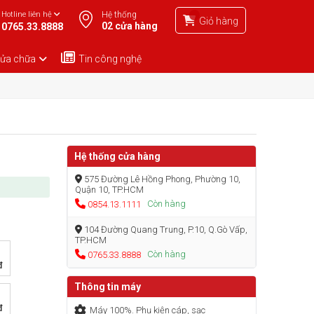
Hotline liên hệ
Hệ thống
Giỏ hàng
02 cửa hàng
0765.33.8888
sửa chữa
Tin công nghệ
Hệ thống cửa hàng
575 Đường Lê Hồng Phong, Phường 10,
Quận 10, TP.HCM
Còn hàng
0854.13.1111
104 Đường Quang Trung, P.10, Q.Gò Vấp,
TP.HCM
Còn hàng
0765.33.8888
đ
Thông tin máy
đ
Máy 100%. Phụ kiện cáp, sạc