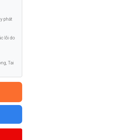
áy phát
c lỗi do
ng, Tai