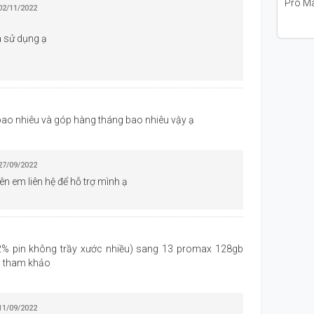
 02/11/2022
 bốn nhân tiết kiệm điện năng, GPU 5 nhân cho tốc độ
a sử dụng ạ
ao nhiêu và góp hàng tháng bao nhiêu vậy ạ
 27/09/2022
ên em liên hệ để hỗ trợ mình ạ
% pin không trầy xước nhiều) sang 13 promax 128gb
nh tham khảo
 11/09/2022