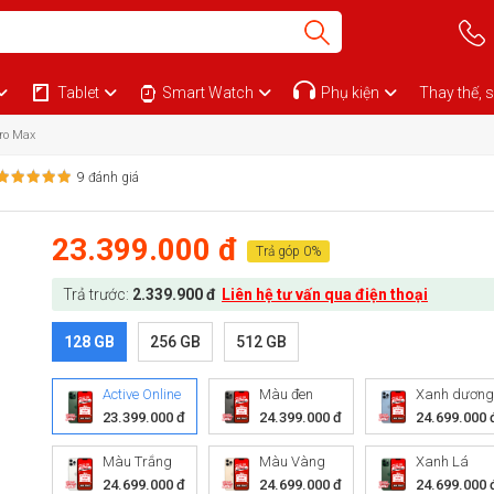
Tablet
Smart Watch
Phụ kiện
Thay thế, 
Pro Max
9 đánh giá
23.399.000 đ
Trả góp 0%
Trả trước:
2.339.900 đ
Liên hệ tư vấn qua điện thoại
128 GB
256 GB
512 GB
Active Online
Màu đen
Xanh dương
23.399.000 đ
24.399.000 đ
24.699.000 
Màu Trắng
Màu Vàng
Xanh Lá
24.699.000 đ
24.699.000 đ
24.699.000 