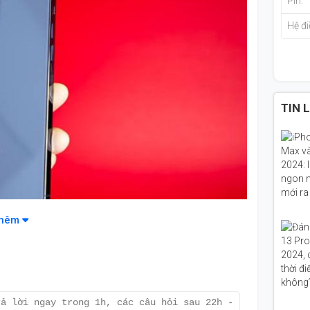
Pin:
Hệ đi
TIN 
thêm
ng nguyên seal, bảo hành lên đến 12 tháng.
Max 128GB Chính Hãng