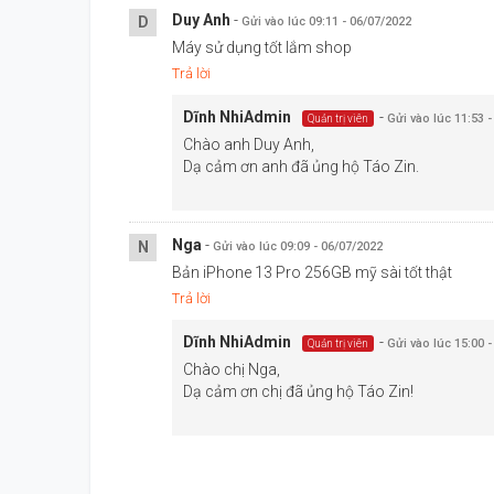
Duy Anh
-
D
Gửi vào lúc 09:11 - 06/07/2022
Máy sử dụng tốt lắm shop
Trả lời
Dĩnh Nhi
Admin
-
Gửi vào lúc 11:53 
Quản trị viên
Chào anh Duy Anh,
Dạ cảm ơn anh đã ủng hộ Táo Zin.
Nga
-
N
Gửi vào lúc 09:09 - 06/07/2022
Bản iPhone 13 Pro 256GB mỹ sài tốt thật
Trả lời
Dĩnh Nhi
Admin
-
Gửi vào lúc 15:00 
Quản trị viên
Chào chị Nga,
Dạ cảm ơn chị đã ủng hộ Táo Zin!