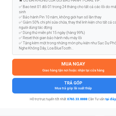
🔥 ƯU ĐÃI KHỦNG CỦA GÓI BẢO HÀNH T-CARE VIP:
✅ Bao test 01 đổi 01 trong 24 tháng cho tất cả các lỗi do m
sinh
✅ Bảo hành Pin 10 năm, không giới hạn số lần thay
✅ Giảm 50% chi phí sửa chữa, thay thế linh kiện cho tất cả cá
người dùng tác động
✅ Dùng thử miễn phí 15 ngày (hàng 99%)
✅ Reset thời gian bảo hành nếu máy lỗi
✅ Tặng kèm một trong những món phụ kiện như Sạc Dự Phò
Nghe Không Dây, Loa BlueTooth...
MUA NGAY
Giao hàng tận nơi hoặc nhận tại cửa hàng
TRẢ GÓP
Mua trả góp lãi suất thấp
Hỗ trợ trực tuyến tốt nhất
0765.33.8888
Cần Tư vấn
tại đây