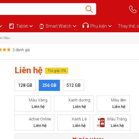
Tablet
Smart Watch
Phụ kiện
Thay thế, 
Pro Max
3 đánh giá
Liên hệ
Trả góp 0%
128 GB
256 GB
512 GB
Màu Vàng
Xanh dương
Màu đen
Liên hệ
Liên hệ
Liên hệ
Active Online
Xanh Lá
Màu Trắng
Liên hệ
Liên hệ
Liên hệ