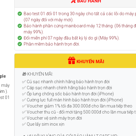
BẢO HÀNH
Bao test 01 đổi 01 trong 30 ngày cho tất cả các lỗi do máy 
(07 ngày đối với máy mới).
Bảo hành phần cứng mainboard máy 12 tháng. (06 tháng đố
máy 99%).
Đổi miễn phí 07 ngày đầu bất kỳ lý do gì (Máy 99%).
Phần mềm bảo hành trọn đời.
KHUYẾN MÃI
🎁 KHUYẾN MÃI:
ple
✅ Củ sạc nhanh chính hãng bảo hành trọn đời
à máy
✅ Cáp sạc nhanh chính hãng bảo hành trọn đời
sim
).
✅ Ốp lưng chống sốc bảo hành trọn đời (iPhone)
est 01
✅ Cường lực full màn hình bảo hành trọn đời (iPhone)
✅ Voucher giảm 1% tối đa 300.000đ cho lần mua tiếp theo
✅ Voucher thu cũ - đổi mới tặng 500.000đ cho lần mua tiếp
✅ Voucher vệ sinh máy trọn đời
✅ Que lấy sim inox xịn