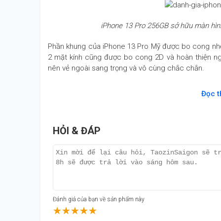
iPhone
13 Pro 256GB sở hữu màn hình
Phần khung của iPhone 13 Pro Mỹ được bo cong nhẹ
2 mặt kính cũng được bo cong 2D và hoàn thiện ng
nên vẻ ngoài sang trọng và vô cùng chắc chắn.
13 Pro 256GB sở hữu màn hình 6.1 inches tích hợ
Đọc 
năng hiển thị màu sắc chính xác và sắc nét. Màn 
động mượt mà hơn.
HỎI & ĐÁP
Đánh giá cấu hình iPhone 13 Pro 256GB Mỹ
iPhone 13 Pro 256GB bản Mỹ
được trang bị con 
Thanh RAM LPDDR5 thế hệ mới với dung lượng 6GB c
256GB.
Đánh giá của bạn về sản phẩm này
☆
★
☆
★
☆
★
☆
★
☆
★
iPhone 13 Pro
trang bị con chip Apple 