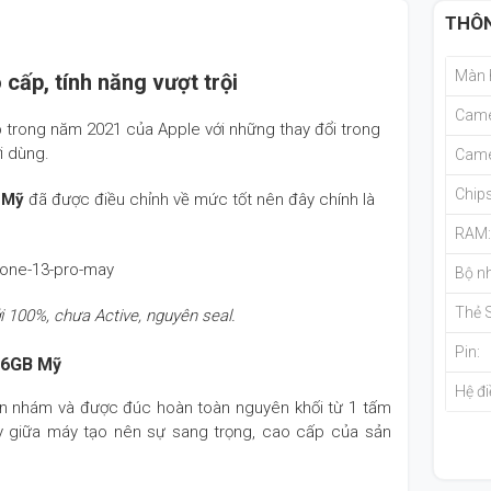
THÔN
Màn 
cấp, tính năng vượt trội
Came
 trong năm 2021 của Apple với những thay đổi trong
i dùng.
Came
Chips
 Mỹ
đã được điều chỉnh về mức tốt nên đây chính là
RAM
Bộ nh
Thẻ 
 100%, chưa Active, nguyên seal.
Pin:
256GB Mỹ
Hệ đi
n nhám và được đúc hoàn toàn nguyên khối từ 1 tấm
y giữa máy tạo nên sự sang trọng, cao cấp của sản