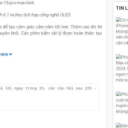
TIN 
 6.1 inches tích hợp công nghệ OLED.
 để tạo cảm giác cầm nắm tốt hơn. Thêm vào đó thì
uyên khối. Các phím bấm vật lý được hoàn thiện tạo
p công nghệ OLED với tên Super Retina XDR cho khả
thêm
hình tần số quét 120Hz sẽ cho phép thao tác chuyển
chip Apple A15 Bionic sản xuất trên tiến trình 5 nm.
ho khả năng đa nhiệm tốt hơn hẳn cùng bộ nhớ trong
A15 Bionic sản xuất trên tiến trình 5 nm.