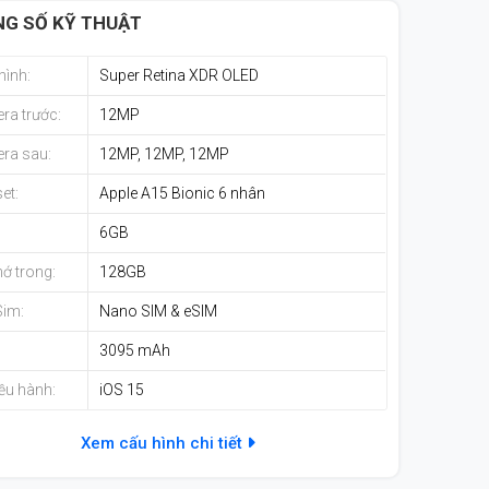
G SỐ KỸ THUẬT
hình:
Super Retina XDR OLED
ra trước:
12MP
ra sau:
12MP, 12MP, 12MP
et:
Apple A15 Bionic 6 nhân
:
6GB
ớ trong:
128GB
Sim:
Nano SIM & eSIM
3095 mAh
ều hành:
iOS 15
Xem cấu hình chi tiết