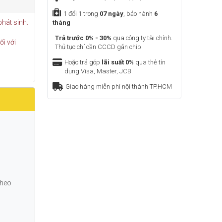
1 đổi 1 trong
07 ngày
, bảo hành
6
phát sinh.
tháng
Trả trước 0% - 30%
qua công ty tài chính.
i với
Thủ tục chỉ cần CCCD gắn chip
Hoặc trả góp
lãi suất 0%
qua thẻ tín
dụng Visa, Master, JCB.
Giao hàng miễn phí nội thành TP.HCM
 theo