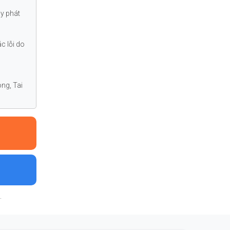
áy phát
c lỗi do
ng, Tai
.