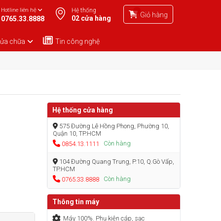
Hotline liên hệ
Hệ thống
Giỏ hàng
02 cửa hàng
0765.33.8888
sửa chữa
Tin công nghệ
Hệ thống cửa hàng
575 Đường Lê Hồng Phong, Phường 10,
Quận 10, TP.HCM
Còn hàng
0854.13.1111
104 Đường Quang Trung, P.10, Q.Gò Vấp,
TP.HCM
Còn hàng
0765.33.8888
Thông tin máy
Máy 100%. Phụ kiện cáp, sạc