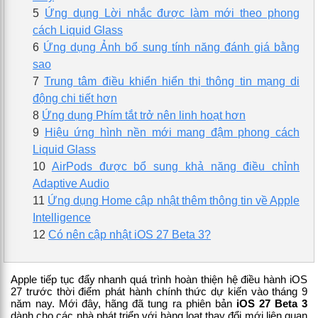
5
Ứng dụng Lời nhắc được làm mới theo phong
cách Liquid Glass
6
Ứng dụng Ảnh bổ sung tính năng đánh giá bằng
sao
7
Trung tâm điều khiển hiển thị thông tin mạng di
động chi tiết hơn
8
Ứng dụng Phím tắt trở nên linh hoạt hơn
9
Hiệu ứng hình nền mới mang đậm phong cách
Liquid Glass
10
AirPods được bổ sung khả năng điều chỉnh
Adaptive Audio
11
Ứng dụng Home cập nhật thêm thông tin về Apple
Intelligence
12
Có nên cập nhật iOS 27 Beta 3?
Apple tiếp tục đẩy nhanh quá trình hoàn thiện hệ điều hành iOS 
27 trước thời điểm phát hành chính thức dự kiến vào tháng 9 
năm nay. Mới đây, hãng đã tung ra phiên bản 
iOS 27 Beta 3
dành cho các nhà phát triển với hàng loạt thay đổi mới liên quan 