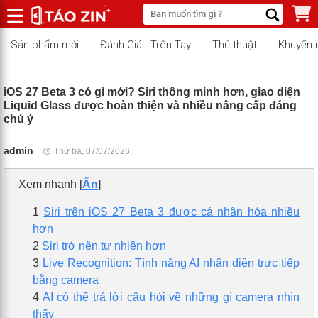
Sản phẩm mới
Đánh Giá - Trên Tay
Thủ thuật
Khuyến 
iOS 27 Beta 3 có gì mới? Siri thông minh hơn, giao diện
Liquid Glass được hoàn thiện và nhiều nâng cấp đáng
chú ý
admin
Thứ ba, 07/07/2026,
Xem nhanh
[
Ẩn
]
1
Siri trên iOS 27 Beta 3 được cá nhân hóa nhiều
hơn
2
Siri trở nên tự nhiên hơn
3
Live Recognition: Tính năng AI nhận diện trực tiếp
bằng camera
4
AI có thể trả lời câu hỏi về những gì camera nhìn
thấy