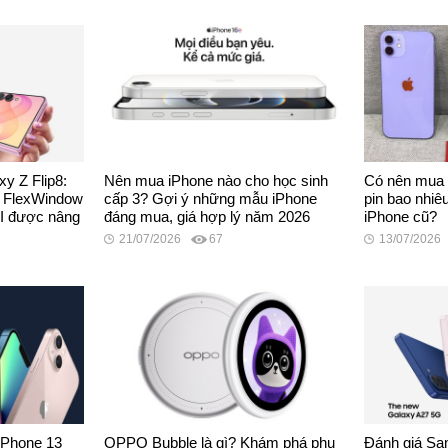
y Z Flip8:
Nên mua iPhone nào cho học sinh
Có nên mua 
, FlexWindow
cấp 3? Gợi ý những mẫu iPhone
pin bao nhiêu
AI được nâng
đáng mua, giá hợp lý năm 2026
iPhone cũ?
21/07/2026
67
13/07/2026
iPhone 13
OPPO Bubble là gì? Khám phá phụ
Đánh giá Sa