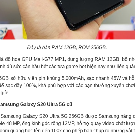
Đây là bản RAM 12GB, ROM 256GB.
 là đồ họa GPU Mali-G77 MP1, dung lượng RAM 12GB, bộ nhớ
anh đủ sức cân hầu hết các tựa game hot hiện nay như liên quân
6GB sở hữu viên pin khủng 5.000mAh, sạc nhanh 45W và hỗ 
 để sạc đầy 100%, khá phù hợp với các bạn thường xuyên chơ
 giờ.
Samsung Galaxy S20 Ultra 5G cũ
n Samsung Galaxy S20 Ultra 5G 256GB được Samsung nâng cấ
ele 48 MP, ống kính góc rộng 12MP, hỗ trợ quay video chất l
zoom quang học lên đến 100x cho phép bạn chụp rõ những vật t