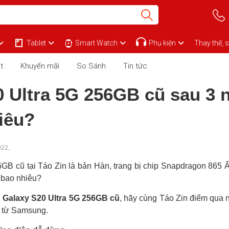
Tablet
Smart Watch
Phụ kiện
Thay thế, 
t
Khuyến mãi
So Sánh
Tin tức
0 Ultra 5G 256GB cũ sau 3 
iêu?
022,
GB cũ tại Táo Zin là bản Hàn, trang bị chip Snapdragon 865
á bao nhiêu?
n Galaxy S20 Ultra 5G 256GB cũ
, hãy cùng Táo Zin điểm qua
n từ Samsung.