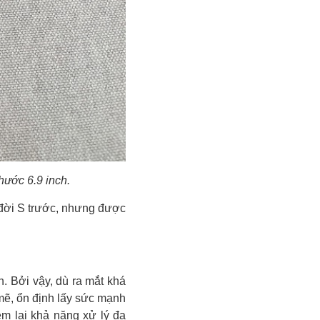
hước 6.9 inch.
 đời S trước, nhưng được
. Bởi vậy, dù ra mắt khá
ẽ, ổn định lấy sức mạnh
m lại khả năng xử lý đa