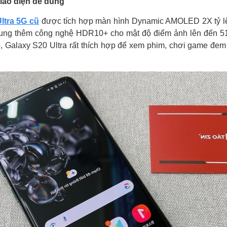
giao diện dễ dùng
ltra 5G cũ
được tích hợp màn hình Dynamic AMOLED 2X tỷ lệ 
sung thêm công nghệ HDR10+ cho mật độ điểm ảnh lên đến 5
o, Galaxy S20 Ultra rất thích hợp để xem phim, chơi game đem