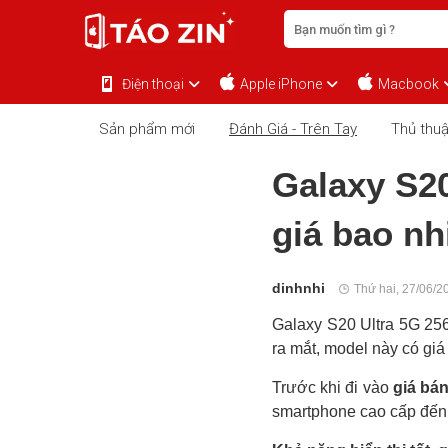
Điện thoại
Apple iPhone
Macbook
Sản phẩm mới
Đánh Giá - Trên Tay
Thủ thuậ
Galaxy S2
giá bao nh
dinhnhi
Thứ hai, 27/06/2
Galaxy S20 Ultra 5G 256
ra mắt, model này có gi
Trước khi đi vào
giá bá
smartphone cao cấp đế