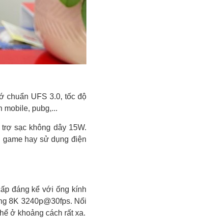
 chuẩn UFS 3.0, tốc độ
 mobile, pubg,...
trợ sạc không dây 15W.
i game hay sử dụng điện
p đáng kể với ống kính
ượng 8K 3240p@30fps. Nổi
hể ở khoảng cách rất xa.