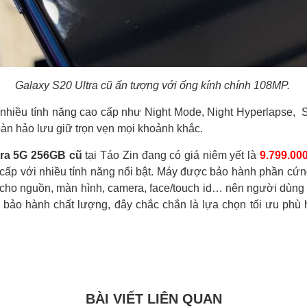
Galaxy S20 Ultra cũ ấn tượng với ống kính chính 108MP.
nhiều tính năng cao cấp như Night Mode, Night Hyperlapse, Si
n hảo lưu giữ trọn vẹn mọi khoảnh khắc.
tra 5G 256GB cũ
tại Táo Zin đang có giá niêm yết là
9.799.00
o cấp với nhiều tính năng nổi bật. Máy được bảo hành phần cứ
1 cho nguồn, màn hình, camera, face/touch id… nên người dùng 
 bảo hành chất lượng, đây chắc chắn là lựa chọn tối ưu phù
BÀI VIẾT LIÊN QUAN