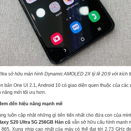
ltra sở hữu
màn hình Dynamic AMOLED 2X tỷ lệ 20:9 với kích t
ên bản One UI 2.1, Android 10 có giao diện quen thuộc của các
h năng mới tối ưu hơn.
đem đến hiệu năng mạnh mẽ
g luôn cập nhật những gì tiên tiến nhất cho đứa con của mình
axy S20 Ultra 5G 256GB Hàn cũ
vẫn sở hữu cấu hình mạnh m
 865. Xung nhịp cao nhất của máy có thể đạt tới 2.73 GHz đe