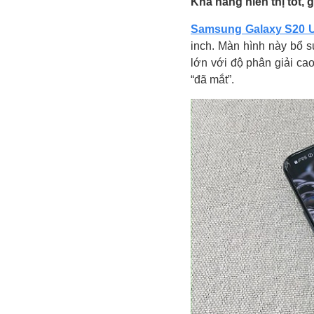
Khả năng hiển thị tốt, 
Samsung Galaxy S20 U
inch. Màn hình này bổ 
lớn với độ phân giải ca
“đã mắt”.