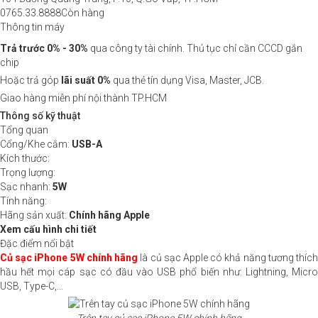
0765.33.8888
Còn hàng
Thông tin máy
Trả trước 0% - 30%
qua công ty tài chính. Thủ tục chỉ cần CCCD gắn
chip
Hoặc trả góp
lãi suất 0%
qua thẻ tín dụng Visa, Master, JCB.
Giao hàng miễn phí nội thành TP.HCM
Thông số kỹ thuật
Tổng quan
Cổng/Khe cắm:
USB-A
Kích thước:
Trọng lượng:
Sạc nhanh:
5W
Tính năng:
Hãng sản xuất:
Chính hãng Apple
Xem cấu hình chi tiết
Đặc điểm nổi bật
Củ sạc iPhone 5W chính hãng
là củ sạc Apple có khả năng tương thíc
hầu hết mọi cáp sạc có đầu vào USB phổ biến như: Lightning, Micro
USB, Type-C,...