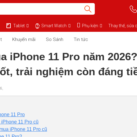
Tablet
Smart Watch
Phụ kiện
Thay thế, sửa 
t
Khuyến mãi
So Sánh
Tin tức
a iPhone 11 Pro năm 2026?
ốt, trải nghiệm còn đáng ti
6,
hone 11 Pro
 iPhone 11 Pro cũ
mua iPhone 11 Pro cũ
ne 11 Pro?