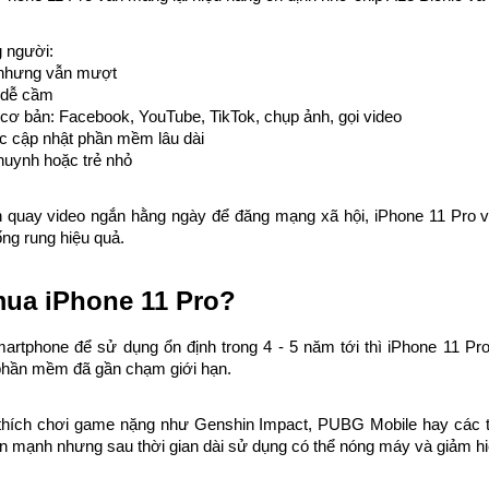
 người:
 nhưng vẫn mượt
, dễ cầm
 cơ bản: Facebook, YouTube, TikTok, chụp ảnh, gọi video
ệc cập nhật phần mềm lâu dài
uynh hoặc trẻ nhỏ
n quay video ngắn hằng ngày để đăng mạng xã hội, iPhone 11 Pro v
ống rung hiệu quả.
mua iPhone 11 Pro?
rtphone để sử dụng ổn định trong 4 - 5 năm tới thì iPhone 11 Pro
 phần mềm đã gần chạm giới hạn.
thích chơi game nặng như Genshin Impact, PUBG Mobile hay các 
n mạnh nhưng sau thời gian dài sử dụng có thể nóng máy và giảm hi