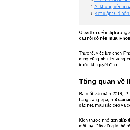
5
Ai không nên mu
6
Kết luận: Có nê
Giữa thời điểm thị trường 
câu hỏi 
có nên mua iPhon
Thực tế, việc lựa chọn iPh
dụng cũng như kỳ vọng của
trước khi quyết định.
Tổng quan về i
Ra mắt vào năm 2019, iPho
hãng trang bị cụm 
3 came
sắc nét, màu sắc đẹp và độ 
Kích thước nhỏ gọn giúp t
một tay. Đây cũng là thế 