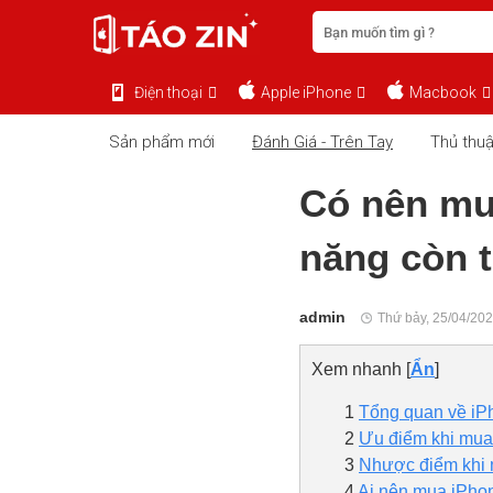
Điện thoại
Apple iPhone
Macbook
Sản phẩm mới
Đánh Giá - Trên Tay
Thủ thuậ
Có nên mu
năng còn t
admin
Thứ bảy, 25/04/202
Xem nhanh
[
Ẩn
]
1
Tổng quan về iP
2
Ưu điểm khi mua
3
Nhược điểm khi 
4
Ai nên mua iPho