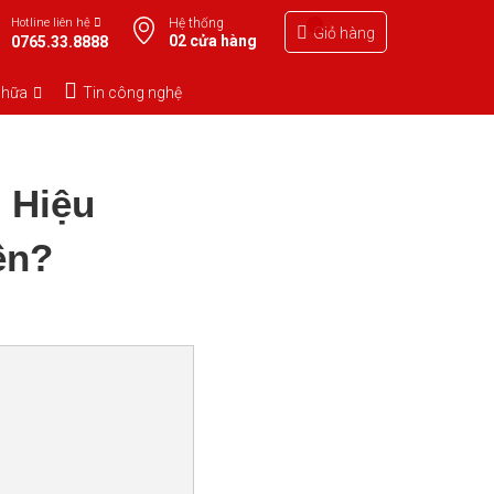
Hotline liên hệ
Hệ thống
Giỏ hàng
02 cửa hàng
0765.33.8888
chữa
Tin công nghệ
 Hiệu
ền?