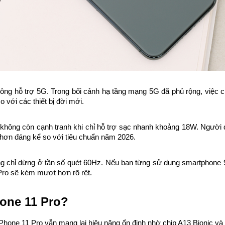
hông hỗ trợ 5G. Trong bối cảnh hạ tầng mạng 5G đã phủ rộng, việc ch
 với các thiết bị đời mới.
hông còn cạnh tranh khi chỉ hỗ trợ sạc nhanh khoảng 18W. Người d
 hơn đáng kể so với tiêu chuẩn năm 2026.
g chỉ dừng ở tần số quét 60Hz. Nếu bạn từng sử dụng smartphone 
Pro sẽ kém mượt hơn rõ rệt.
one 11 Pro?
 iPhone 11 Pro vẫn mang lại hiệu năng ổn định nhờ chip A13 Bionic và 