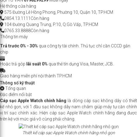
GỌI TƯ VẤN
0798299299
Mua ngay
Hệ thống cửa hàng
575 Đường Lê Hồng Phong, Phường 10, Quận 10, TP.HCM
0854.13.1111
Còn hàng
104 Đường Quang Trung, P.10, Q.Gò Vấp, TP.HCM
0765.33.8888
Còn hàng
Thông tin máy
Trả trước 0% - 30%
qua công ty tài chính. Thủ tục chỉ cần CCCD gắn
chip
Hoặc trả góp
lãi suất 0%
qua thẻ tín dụng Visa, Master, JCB.
Giao hàng miễn phí nội thành TP.HCM
Thông số kỹ thuật
Tổng quan
Đặc điểm nổi bật
Cáp sạc Apple Watch chính hãng
là dòng cáp sạc không dây có thiế
kế nhỏ gọn, với 1 đầu sạc không dây nam châm giúp máy tự căn chỉnh
vị trí sạc chính xác. Hiện cáp sạc Apple Watch chính hãng đang được
trên kệ với mức giá vô cùng phải chăng.
Thiết kế cáp sạc Apple Watch chính hãng nhỏ gọn