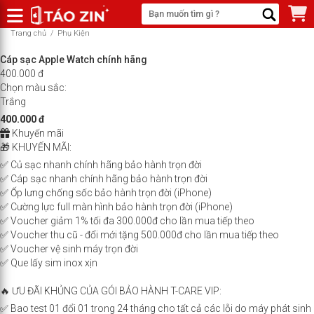
Trang chủ
/
Phụ Kiện
Cáp sạc Apple Watch chính hãng
400.000 đ
Chọn màu sắc:
Trắng
400.000 đ
Khuyến mãi
🎁 KHUYẾN MÃI:
✅ Củ sạc nhanh chính hãng bảo hành trọn đời
✅ Cáp sạc nhanh chính hãng bảo hành trọn đời
✅ Ốp lưng chống sốc bảo hành trọn đời (iPhone)
✅ Cường lực full màn hình bảo hành trọn đời (iPhone)
✅ Voucher giảm 1% tối đa 300.000đ cho lần mua tiếp theo
✅ Voucher thu cũ - đổi mới tặng 500.000đ cho lần mua tiếp theo
✅ Voucher vệ sinh máy trọn đời
✅ Que lấy sim inox xịn
🔥 ƯU ĐÃI KHỦNG CỦA GÓI BẢO HÀNH T-CARE VIP:
✅ Bao test 01 đổi 01 trong 24 tháng cho tất cả các lỗi do máy phát sinh