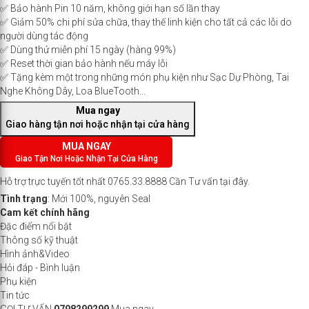
✅ Bảo hành Pin 10 năm, không giới hạn số lần thay
✅ Giảm 50% chi phí sửa chữa, thay thế linh kiện cho tất cả các lỗi do
người dùng tác động
✅ Dùng thử miễn phí 15 ngày (hàng 99%)
✅ Reset thời gian bảo hành nếu máy lỗi
✅ Tặng kèm một trong những món phụ kiện như Sạc Dự Phòng, Tai
Nghe Không Dây, Loa BlueTooth...
Mua ngay
Giao hàng tận nơi hoặc nhận tại cửa hàng
MUA NGAY
Giao Tận Nơi Hoặc Nhận Tại Cửa Hàng
Hỗ trợ trực tuyến tốt nhất
0765.33.8888
Cần Tư vấn
tại đây
.
Tình trạng
: Mới 100%, nguyên Seal
Cam kết chính hãng
Đặc điểm nổi bật
Thông số kỹ thuật
Hình ảnh&Video
Hỏi đáp - Bình luận
Phụ kiện
Tin tức