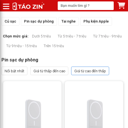
Củ sạc
Pin sạc dự phòng
Tai nghe
Phụ kiện Apple
Chọn mức giá:
Dưới 5 triệu
Từ 5 triệu - 7 triệu
Từ 7 triệu - 9 triệu
Từ 9 triệu - 15 triệu
Trên 15 triệu
Pin sạc dự phòng
Nổi bật nhất
Giá từ thấp đến cao
Giá từ cao đến thấp